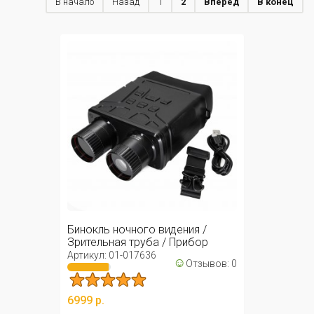
В начало
Назад
1
2
Вперед
В конец
Бинокль ночного видения /
Зрительная труба / Прибор
ночного ...
Артикул: 01-017636
☺
Отзывов: 0
6999 р.