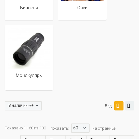
Бинокли
Очки
Монокуляры
В наличии -/+
Вид:
60
Показано 1 - 60 из 100
показать:
на странице