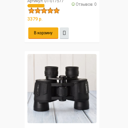
автофокусом ...
Артикул: 01-017577
☺
Отзывов: 0
3379 р.
В корзину