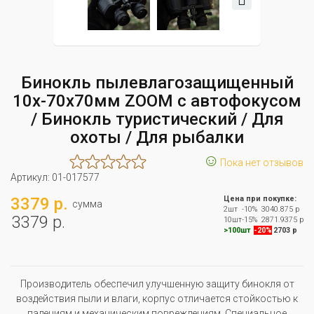
Бинокль пылевлагозащищенный
10х-70х70мм ZOOM с автофокусом
/ Бинокль туристический / Для
охоты / Для рыбалки
☺
Пока нет отзывов
Артикул:
01-017577
3379 р.
Цена при покупке:
сумма
2шт
-10%
3040.875 р
3379 р.
10шт
-15%
2871.9375 р
>100шт
-20%
2703 р
Производитель обеспечил улучшенную защиту бинокля от
воздействия пыли и влаги, корпус отличается стойкостью к
падениям и механическим повреждениям. Специальное