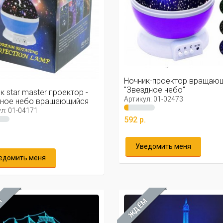
Ночник-проектор вращаю
"Звездное небо"
к star master проектор -
Артикул: 01-02473
дное небо вращающийся
л: 01-04171
592 р.
.
Уведомить меня
едомить меня
М
ЖДЁМ