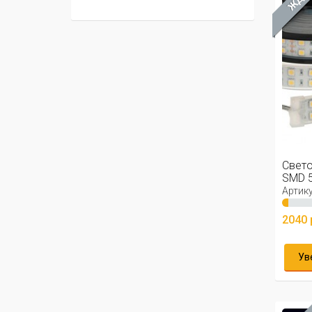
Свето
SMD 
Артику
2040 
Ув