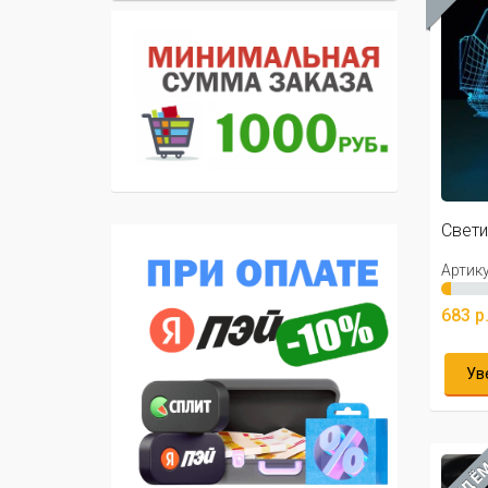
Свети
Артику
683 р
Ув
ЖДЁ