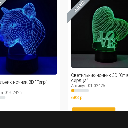
М
ЖДЁМ
Светильник-ночник 3D "От 
сердца"
льник-ночник 3D "Тигр"
Артикул: 01-02425
л: 01-02426
683 р.
.
Уведомить меня
едомить меня