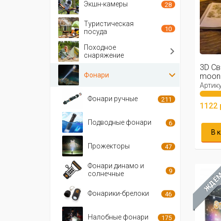
Экшн-камеры
28
Туристическая
10
посуда
Походное
снаряжение
3D Св
Фонари
moon 
Артику
Фонари ручные
211
1122 
Подводные фонари
6
В 
Прожекторы
47
Фонари динамо и
9
солнечные
ЖДЁ
Фонарики-брелоки
46
Налобные фонари
175