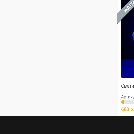
ЖДЁ
Свети
Артику
683 р
Ув