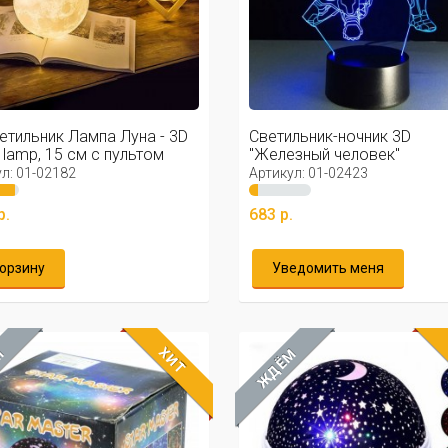
етильник Лампа Луна - 3D
Светильник-ночник 3D
lamp, 15 см с пультом
"Железный человек"
л: 01-02182
Артикул: 01-02423
р.
683 р.
корзину
Уведомить меня
ХИТ
М
ЖДЁМ