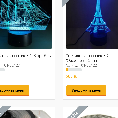
льник-ночник 3D "Корабль"
Светильник-ночник 3D
"Эйфелева башня"
л: 01-02427
Артикул: 01-02422
.
683 р.
едомить меня
Уведомить меня
М
ЖДЁМ