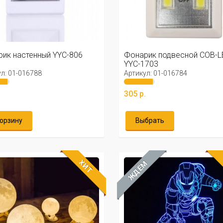
ик настенный YYC-806
Фонарик подвесной COB-L
YYC-1703
л: 01-016788
Артикул: 01-016784
.
305 р.
корзину
Выбрать
ХИТ
ЖДЁМ