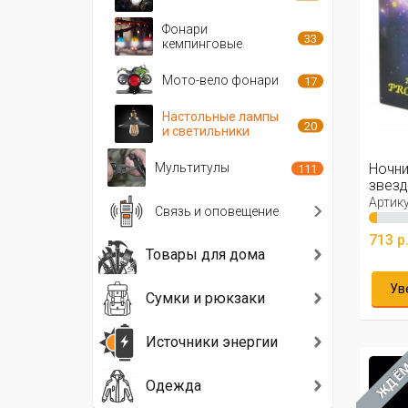
Фонари
33
кемпинговые
Мото-вело фонари
17
Настольные лампы
20
и светильники
Ночни
Мультитулы
111
звез
Артику
Связь и оповещение
713 р
Товары для дома
Ув
Сумки и рюкзаки
Источники энергии
ЖДЁ
Одежда