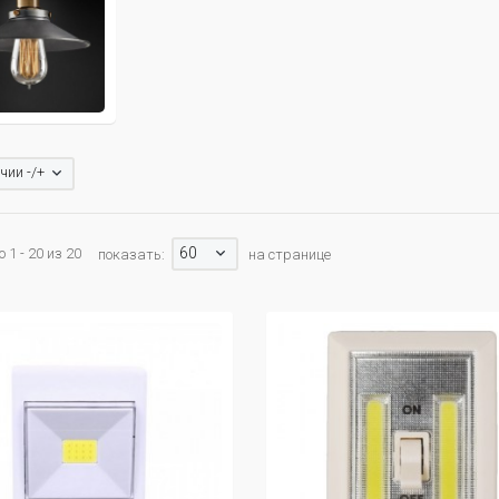
чии -/+
60
 1 - 20 из 20
показать:
на странице