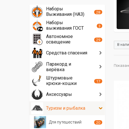
Наборы
28
Выживания (НАЗ)
Наборы
3
выживания ГОСТ
Автономное
29
освещение
В нали
Средства спасения
Паракорд и
Показано
верёвка
Штурмовые
17
крюки-кошки
Аксессуары
Туризм и рыбалка
Для путешествий
20