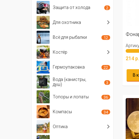
Защита от холода
2
Для охотника
Фонар
Всё для рыбалки
12
Артику
Костёр
214 р
Гермоупаковка
22
В 
Вода (канистры,
3
душ)
Топоры и лопаты
36
Компасы
34
Оптика