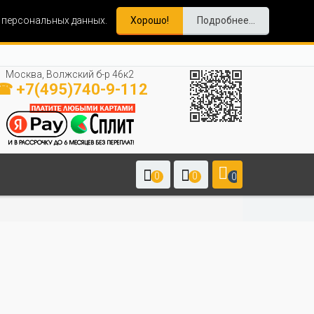
и персональных данных.
Хорошо!
Подробнее...
Москва, Волжский б-р 46к2
☎ +7(495)740-9-112
0
0
0