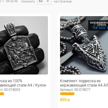
60
 1 - 36 из 36
показать:
на странице
ска из 100%
Комплект: подвеска из
веющей стали А4 / Кулон
нержавеющей стали А4 AIS
ржавейки ...
и ...
л: 00-018003
Артикул: 00-018077
.
820 р.