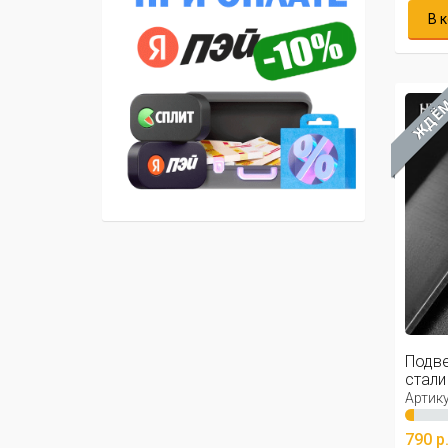
В 
ЖДЁ
Подв
стали 
Артику
790 р