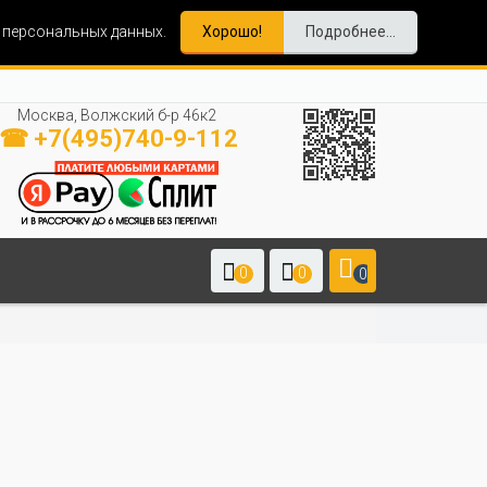
и персональных данных.
Хорошо!
Подробнее...
Москва, Волжский б-р 46к2
☎ +7(495)740-9-112
0
0
0