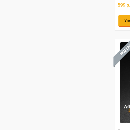
599 р
Ув
ЖДЁ