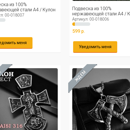
ска из 100%
Подвеска из 100%
веющей стали А4 / Кулон
нержавеющей стали А4 / 
ржавейки ...
л: 00-018007
из нержавейки ...
Артикул: 00-018006
.
599 р.
едомить меня
Уведомить меня
М
ЖДЁМ