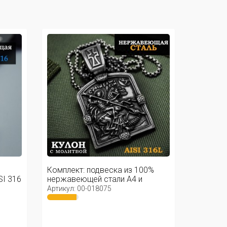
Комплект: подвеска из 100%
I 316
нержавеющей стали А4 и
цепочка ...
Артикул: 00-018075