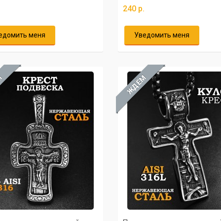
.
240 р.
едомить меня
Уведомить меня
М
ЖДЁМ