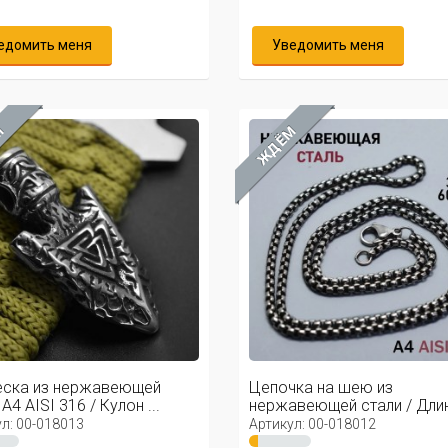
едомить меня
Уведомить меня
М
ЖДЁМ
еска из нержавеющей
Цепочка на шею из
А4 AISI 316 / Кулон ...
нержавеющей стали / Дли
см, ширина 3 ...
л: 00-018013
Артикул: 00-018012