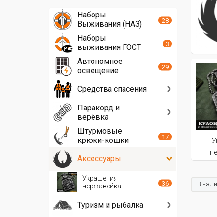
Наборы
28
Выживания (НАЗ)
Наборы
3
выживания ГОСТ
Автономное
29
освещение
Средства спасения
Паракорд и
верёвка
Штурмовые
17
крюки-кошки
У
н
Аксессуары
Украшения
36
В нали
нержавейка
Туризм и рыбалка