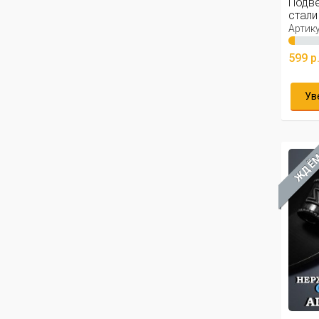
Подв
стали 
Артику
599 р
Ув
ЖДЁ