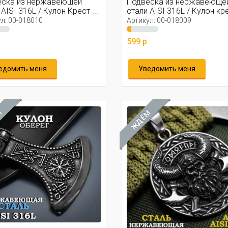
еска из нержавеющей
Подвеска из нержавеюще
AISI 316L / Кулон Крест ...
стали AISI 316L / Кулон крес
л: 00-018010
Артикул: 00-018009
.
599 р.
едомить меня
Уведомить меня
М
ЖДЁМ