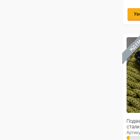
Ув
ЖДЁ
Подв
стали 
Артику