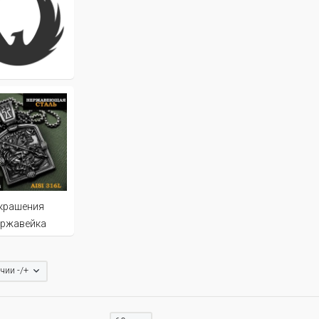
крашения
ержавейка
чии -/+