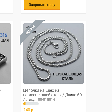
Запросить цену
ЖДЁМ
й
Цепочка на шею из
.
нержавеющей стали / Длина 60
см, ширина ...
Артикул: 00-018014
240 р.