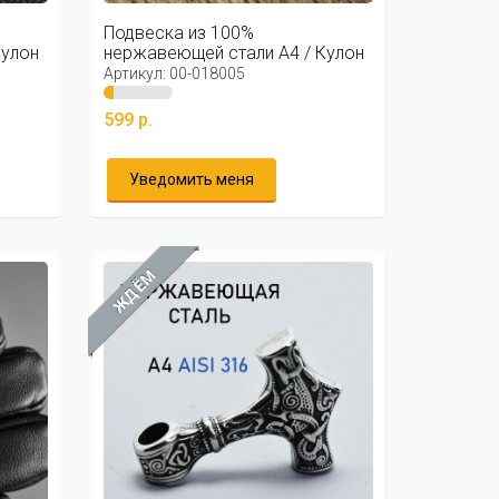
Подвеска из 100%
Кулон
нержавеющей стали А4 / Кулон
из нержавейки ...
Артикул: 00-018005
599 р.
Уведомить меня
ЖДЁМ