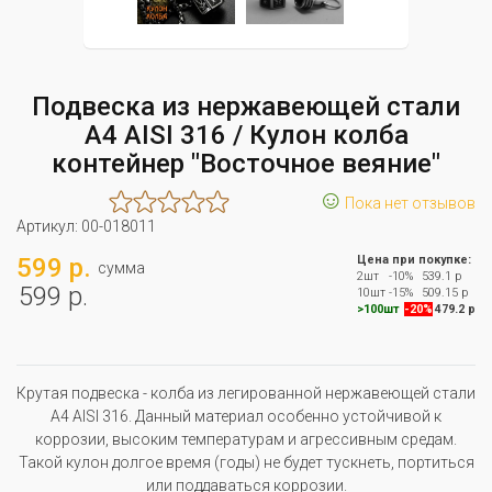
Подвеска из нержавеющей стали
А4 AISI 316 / Кулон колба
контейнер "Восточное веяние"
☺
Пока нет отзывов
Артикул:
00-018011
599 р.
Цена при покупке:
сумма
2шт
-10%
539.1 р
599 р.
10шт
-15%
509.15 р
>100шт
-20%
479.2 р
Крутая подвеска - колба из легированной нержавеющей стали
А4 AISI 316. Данный материал особенно устойчивой к
коррозии, высоким температурам и агрессивным средам.
Такой кулон долгое время (годы) не будет тускнеть, портиться
или поддаваться коррозии.