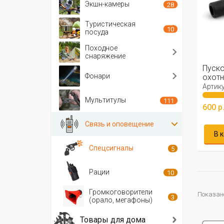
Экшн-камеры
28
Туристическая
10
посуда
Походное
снаряжение
Пуско
Фонари
охотн
Артику
Мультитулы
111
600 р
Связь и оповещение
В 
Спецсигналы
5
Рации
10
Громкоговорители
Показано 
3
(орало, мегафоны)
Товары для дома