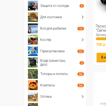
Защита от холода
2
Для охотника
Пуск
Всё для рыбалки
12
"Сигн
Артику
Костёр
700 р
Гермоупаковка
22
В 
Вода (канистры,
3
душ)
Топоры и лопаты
36
Компасы
34
Оптика