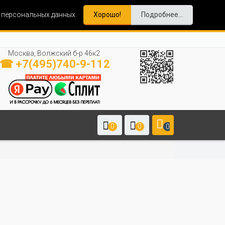
и персональных данных.
Хорошо!
Подробнее...
Москва, Волжский б-р 46к2
☎ +7(495)740-9-112
0
0
0