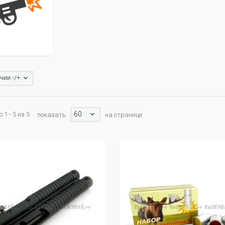
чии -/+
60
1 - 5 из 5
показать:
на странице