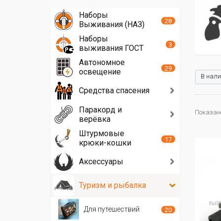
Наборы
28
Выживания (НАЗ)
Наборы
3
выживания ГОСТ
Автономное
29
освещение
В нали
Средства спасения
Паракорд и
Показано 
верёвка
Штурмовые
17
крюки-кошки
Аксессуары
Туризм и рыбалка
Для путешествий
20