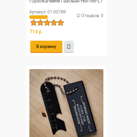
Горелка-мини газовая HM166-L7
Артикул: 01-00789
☺
Отзывов: 0
714 р.
В корзину