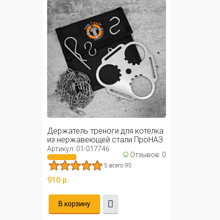
Держатель треноги для котелка
из нержавеющей стали ПроНАЗ
/ ...
Артикул: 01-017746
☺
Отзывов: 0
5 всего 90
910 р.
В корзину