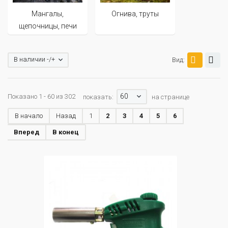
Мангалы,
Огнива, труты
щепочницы, печи
В наличии -/+
Вид:
60
Показано 1 - 60 из 302
показать:
на странице
В начало
Назад
1
2
3
4
5
6
Вперед
В конец