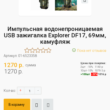
Импульсная водонепроницаемая
USB зажигалка Explorer DF17, 69мм,
камуфляж
☺
Пока нет отзывов
Артикул:
01-6523358
1270 р.
Цена при покупке:
сумма
2шт
-10%
1143 р
1270 р.
10шт
-15%
1079.5 р
>100шт
-20%
1016 р
+
-
Кол-во:
В корзину