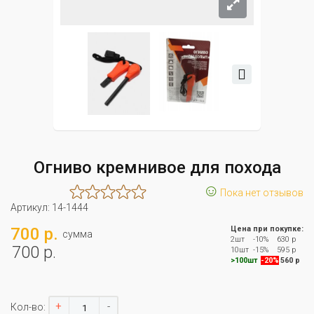
Огниво кремнивое для похода
☺
Пока нет отзывов
Артикул:
14-1444
700 р.
Цена при покупке:
сумма
2шт
-10%
630 р
700 р.
10шт
-15%
595 р
>100шт
-20%
560 р
+
-
Кол-во: