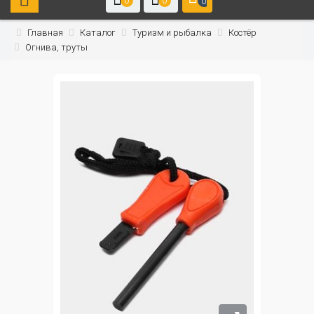
0
0
0
Главная
Каталог
Туризм и рыбалка
Костёр
Огнива, труты