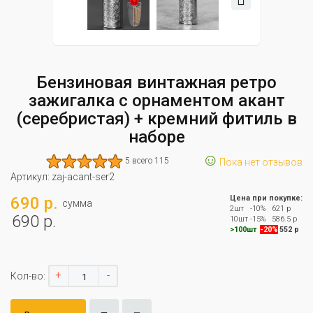
Бензиновая винтажная ретро
зажигалка с орнаментом акант
(серебристая) + кремний фитиль в
наборе
☺
5 всего 115
Пока нет отзывов
Артикул:
zaj-acant-ser2
690 р.
Цена при покупке:
сумма
2шт
-10%
621 р
690 р.
10шт
-15%
586.5 р
>100шт
-20%
552 р
+
-
Кол-во: