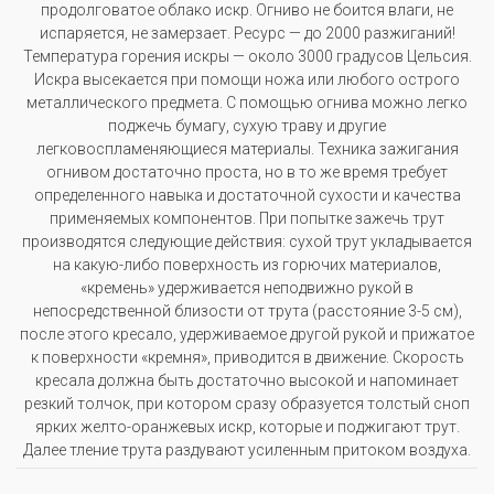
продолговатое облако искр. Огниво не боится влаги, не
испаряется, не замерзает. Ресурс — до 2000 разжиганий!
Температура горения искры — около 3000 градусов Цельсия.
Искра высекается при помощи ножа или любого острого
металлического предмета. С помощью огнива можно легко
поджечь бумагу, сухую траву и другие
легковоспламеняющиеся материалы. Техника зажигания
огнивом достаточно проста, но в то же время требует
определенного навыка и достаточной сухости и качества
применяемых компонентов. При попытке зажечь трут
производятся следующие действия: сухой трут укладывается
на какую-либо поверхность из горючих материалов,
«кремень» удерживается неподвижно рукой в
непосредственной близости от трута (расстояние 3-5 см),
после этого кресало, удерживаемое другой рукой и прижатое
к поверхности «кремня», приводится в движение. Скорость
кресала должна быть достаточно высокой и напоминает
резкий толчок, при котором сразу образуется толстый сноп
ярких желто-оранжевых искр, которые и поджигают трут.
Далее тление трута раздувают усиленным притоком воздуха.