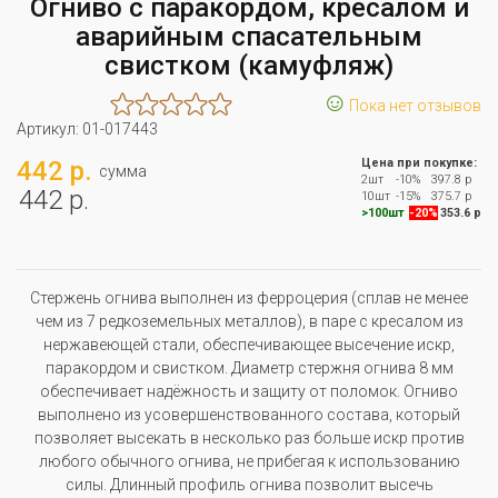
Огниво с паракордом, кресалом и
аварийным спасательным
свистком (камуфляж)
☺
Пока нет отзывов
Артикул:
01-017443
442 р.
Цена при покупке:
сумма
2шт
-10%
397.8 р
442 р.
10шт
-15%
375.7 р
>100шт
-20%
353.6 р
Стержень огнива выполнен из ферроцерия (сплав не менее
чем из 7 редкоземельных металлов), в паре с кресалом из
нержавеющей стали, обеспечивающее высечение искр,
паракордом и свистком. Диаметр стержня огнива 8 мм
обеспечивает надёжность и защиту от поломок. Огниво
выполнено из усовершенствованного состава, который
позволяет высекать в несколько раз больше искр против
любого обычного огнива, не прибегая к использованию
силы. Длинный профиль огнива позволит высечь