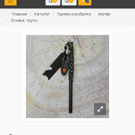
0
0
0
Главная
Каталог
Туризм и рыбалка
Костёр
Огнива, труты