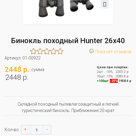
Бинокль походный Hunter 26х40
☺
Пока нет отзывов
Артикул:
01-00922
2448 р.
Цена при покупке:
сумма
2шт
-10%
2203.2 р
2448 р.
10шт
-15%
2080.8 р
>100шт
-20%
1958.4 р
Складной походный пылевлагозащитный и легкий
туристический бинокль. Приближение 20 крат
+
-
Кол-во: