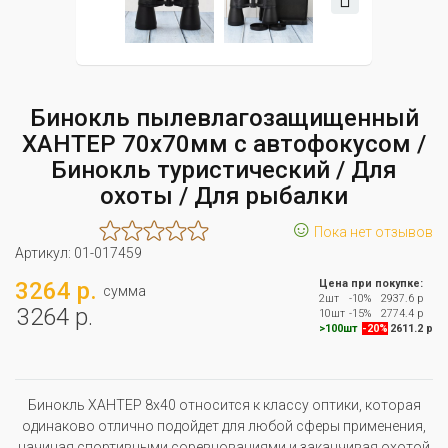
Бинокль пылевлагозащищенный
ХАНТЕР 70х70мм с автофокусом /
Бинокль туристический / Для
охоты / Для рыбалки
☺
Пока нет отзывов
Артикул:
01-017459
3264 р.
Цена при покупке:
сумма
2шт
-10%
2937.6 р
3264 р.
10шт
-15%
2774.4 р
>100шт
-20%
2611.2 р
Бинокль ХАНТЕР 8x40 относится к классу оптики, которая
одинаково отлично подойдет для любой сферы применения,
начиная спортивными соревнованиями и заканчивая охотой