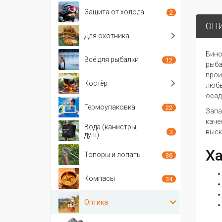
Защита от холода
2
ОП
Для охотника
Бино
Всё для рыбалки
12
рыба
прои
Костёр
любы
осад
Гермоупаковка
22
Запа
каче
Вода (канистры,
выск
3
душ)
Ха
Топоры и лопаты
36
Компасы
34
Оптика