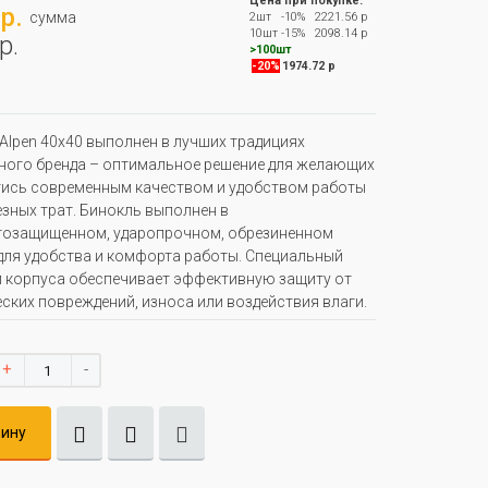
Цена при покупке:
р.
сумма
2шт
-10%
2221.56 р
10шт
-15%
2098.14 р
р.
>100шт
-20%
1974.72 р
Alpen 40x40 выполнен в лучших традициях
ного бренда – оптимальное решение для желающих
ись современным качеством и удобством работы
езных трат. Бинокль выполнен в
гозащищенном, ударопрочном, обрезиненном
для удобства и комфорта работы. Специальный
 корпуса обеспечивает эффективную защиту от
ских повреждений, износа или воздействия влаги.
+
-
зину