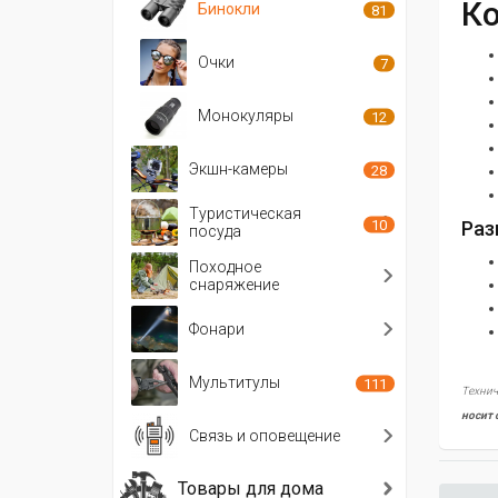
Ко
Бинокли
81
Очки
7
Монокуляры
12
Экшн-камеры
28
Туристическая
10
Раз
посуда
Походное
снаряжение
Фонари
Мультитулы
111
Технич
носит 
Связь и оповещение
Товары для дома