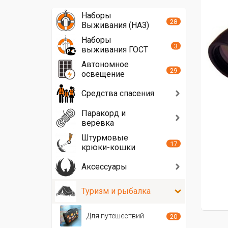
Наборы
28
Выживания (НАЗ)
Наборы
3
выживания ГОСТ
Автономное
29
освещение
Средства спасения
Паракорд и
верёвка
Штурмовые
17
крюки-кошки
Аксессуары
Туризм и рыбалка
Для путешествий
20