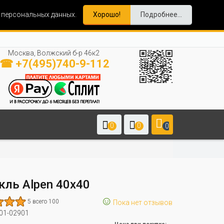
и персональных данных.
Хорошо!
Подробнее...
Москва, Волжский б-р 46к2
☎ +7(495)740-9-112
0
0
0
кль Alpen 40x40
☺
5 всего 100
Пока нет отзывов
01-02901