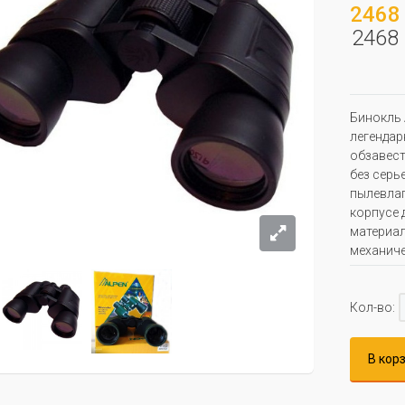
2468 
2468 
Бинокль 
легендар
обзавест
без серь
пылевла
корпусе 
материал
механиче
Кол-во:
В кор