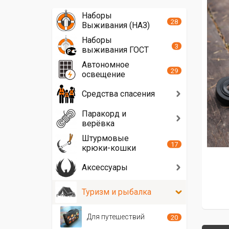
Наборы
28
Выживания (НАЗ)
Наборы
3
выживания ГОСТ
Автономное
29
освещение
Средства спасения
Паракорд и
верёвка
Штурмовые
17
крюки-кошки
Аксессуары
Туризм и рыбалка
Для путешествий
20