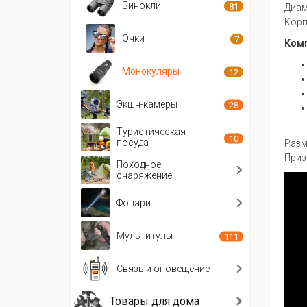
Бинокли
81
Диам
Корп
Очки
7
Комп
Монокуляры
12
Экшн-камеры
28
Туристическая
10
посуда
Разме
Приз
Походное
снаряжение
Фонари
Мультитулы
111
Связь и оповещение
Товары для дома