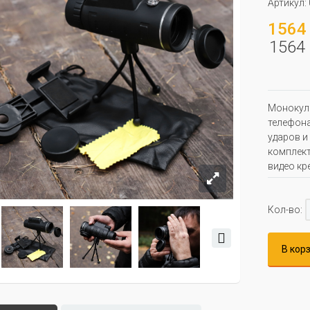
Артикул:
1564 
1564 
Монокуля
телефона
ударов и
комплект
видео кр
Кол-во:
В кор