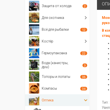
ОП
Защита от холода
2
Для охотника
Моно
руко
Всё для рыбалки
12
В ко
стац
Костёр
Гермоупаковка
22
Вода (канистры,
3
душ)
Топоры и лопаты
36
Компасы
34
Оптика
Тип 
Увел