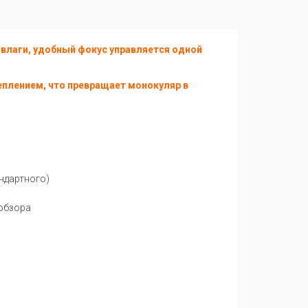
и влаги, удобный фокус управляется одной
еплением, что превращает монокуляр в
андартного)
 обзора