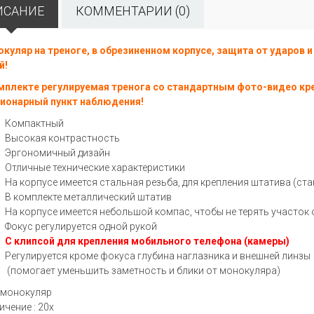
ИСАНИЕ
КОММЕНТАРИИ (0)
куляр на треноге, в обрезиненном корпусе, защита от ударов 
й!
мплекте регулируемая тренога со стандартным фото-видео кр
ионарный пункт наблюдения!
Компактный
Высокая контрастность
Эргономичный дизайн
Отличные технические характеристики
На корпусе имеется стальная резьба, для крепления штатива (ст
В комплекте металлический штатив
На корпусе имеется небольшой компас, чтобы не терять участок
Фокус регулируется одной рукой
С клипсой для крепления мобильного телефона (камеры)
Регулируется кроме фокуса глубина наглазника и внешней линзы
(помогает уменьшить заметность и блики от монокуляра)
: монокуляр
ичение : 20x