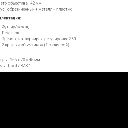
етр объектива : 42 мм
ус : обрезиненный + металл + пластик
лектация:
Футляр/чехол,
Ремешок
Тренога на шарнирах, регулировка 360
3 крышки объективов (1 с клипсой)
ры : 165 х 70 х 45 мм
мы : Roof / BAK4