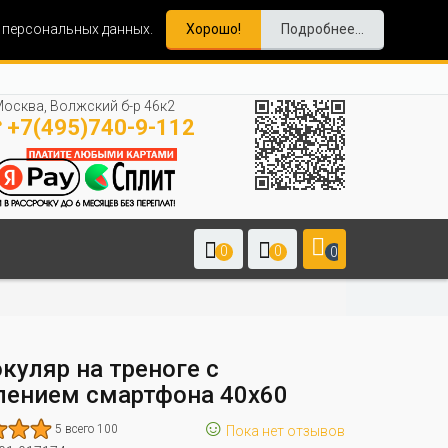
и персональных данных.
Хорошо!
Подробнее...
осква, Волжский б-р 46к2
+7(495)740-9-112
0
0
0
куляр на треноге с
лением смартфона 40х60
☺
5 всего 100
Пока нет отзывов