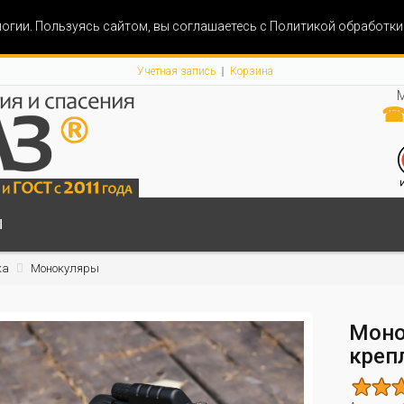
огии. Пользуясь сайтом, вы соглашаетесь с Политикой обработк
Учетная запись
Корзина
М
☎ 
Ы
ка
Монокуляры
Моно
креп