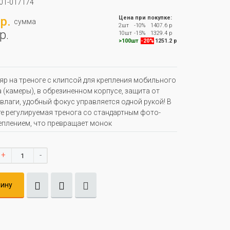
01-017174
р.
Цена при покупке:
сумма
2шт
-10%
1407.6 р
р.
10шт
-15%
1329.4 р
>100шт
-20%
1251.2 р
р на треноге с клипсой для крепления мобильного
 (камеры), в обрезиненном корпусе, защита от
 влаги, удобный фокус управляется одной рукой! В
е регулируемая тренога со стандартным фото-
еплением, что превращает монок
+
-
зину