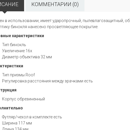
ИСАНИЕ
КОММЕНТАРИИ (0)
ен в использовании, имеет ударопрочный, пылевлагозащитный, об
птику бинокля нанесено просветляющее покрытие.
вные характеристики
Тип бинокль
Увеличение 16x
Диаметр объектива 32 мм
ктеристики
Тип призмы Roof
Регулировка расстояния между зрачками есть
трукция
Корпус обрезиненный
олнительно
Футляр/чехол в комплекте есть
Ширина 117 мм
Длина 134 мм