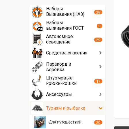
Наборы
28
Выживания (НАЗ)
Наборы
3
выживания ГОСТ
Автономное
29
освещение
Средства спасения
Паракорд и
верёвка
Штурмовые
17
крюки-кошки
Аксессуары
Туризм и рыбалка
Для путешествий
20