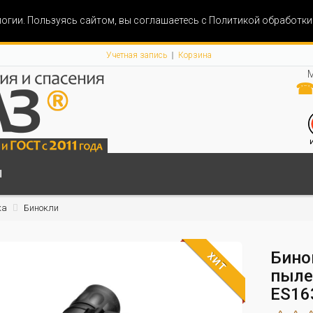
огии. Пользуясь сайтом, вы соглашаетесь с Политикой обработк
Учетная запись
Корзина
М
☎ 
Ы
ка
Бинокли
Бино
ХИТ
пыле
ES16