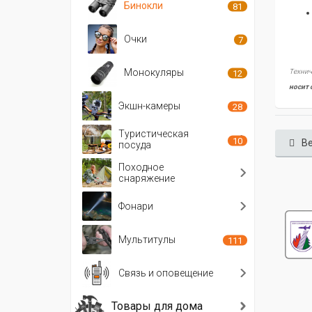
Бинокли
81
Очки
7
Монокуляры
Технич
12
носит 
Экшн-камеры
28
Туристическая
10
Ве
посуда
Походное
снаряжение
Фонари
Мультитулы
111
Связь и оповещение
Товары для дома