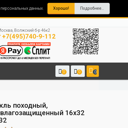
и персональных данных.
Хорошо!
Подробнее...
осква, Волжский б-р 46к2
+7(495)740-9-112
0
0
0
кль походный,
влагозащищенный 16x32
32