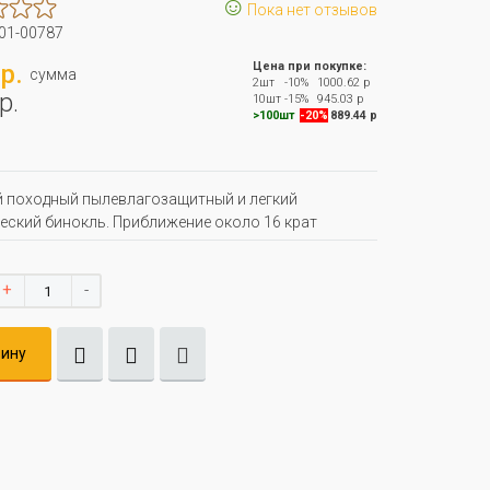
☺
Пока нет отзывов
01-00787
р.
Цена при покупке:
сумма
2шт
-10%
1000.62 р
р.
10шт
-15%
945.03 р
>100шт
-20%
889.44 р
 походный пылевлагозащитный и легкий
еский бинокль. Приближение около 16 крат
+
-
зину