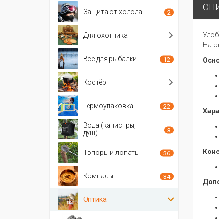
ОП
Защита от холода
2
Удоб
Для охотника
На о
Всё для рыбалки
12
Осно
Костёр
Гермоупаковка
22
Хара
Вода (канистры,
3
душ)
Конс
Топоры и лопаты
36
Компасы
34
Доп
Оптика