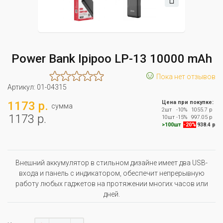
Power Bank Ipipoo LP-13 10000 mAh
☺
Пока нет отзывов
Артикул:
01-04315
1173 р.
Цена при покупке:
сумма
2шт
-10%
1055.7 р
1173 р.
10шт
-15%
997.05 р
>100шт
-20%
938.4 р
Внешний аккумулятор в стильном дизайне имеет два USB-
входа и панель с индикатором, обеспечит непрерывную
работу любых гаджетов на протяжении многих часов или
дней.