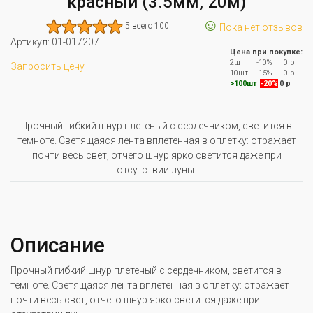
красный (3.5мм, 20м)
☺
5 всего 100
Пока нет отзывов
Артикул:
01-017207
Цена при покупке:
2шт
-10%
0 р
Запросить цену
10шт
-15%
0 р
>100шт
-20%
0 р
Прочный гибкий шнур плетеный с сердечником, светится в
темноте. Светящаяся лента вплетенная в оплетку: отражает
почти весь свет, отчего шнур ярко светится даже при
отсутствии луны.
Описание
Прочный гибкий шнур плетеный с сердечником, светится в
темноте. Светящаяся лента вплетенная в оплетку: отражает
почти весь свет, отчего шнур ярко светится даже при