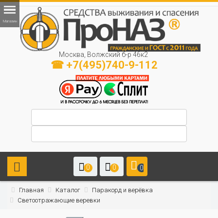
Москва, Волжский б-р 46к2
☎ +7(495)740-9-112
0
0
0
Главная
Каталог
Паракорд и верёвка
Светоотражающие веревки