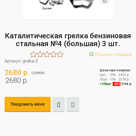
Каталитическая грелка бензиновая
стальная №4 (большая) 3 шт.
☺
Пока нет отзывов
Артикул:
grelka-3
2680 р.
Цена при покупке:
сумма
2шт
-10%
2412 р
2680 р.
10шт
-15%
2278 р
>100шт
-20%
2144 р
Уведомить меня