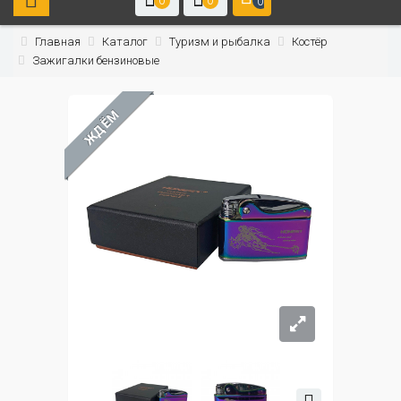
0
0
0
Главная
Каталог
Туризм и рыбалка
Костёр
Зажигалки бензиновые
ЖДЁМ