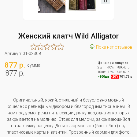
Женский клатч Wild Alligator
☺
Пока нет отзывов
Артикул:
01-03308
877 р.
Цена при покупке:
сумма
2шт
-10%
789.48 р
877 р.
10шт
-15%
745.62 р
>100шт
-20%
701.76 р
Оригинальный, яркий, стильный и безусловно модный
кошелек с рельефным декором и благородным тиснением.. В
нем предусмотрены пять секции для купюр,одна из которых
закрывается на молнию. Отсек для мелочи, закрывающийся
на застежку-защелку. Десять кармашков (6шт + 4шт) под
пластиковые карты и визитки. Прозрачный карман для фото.