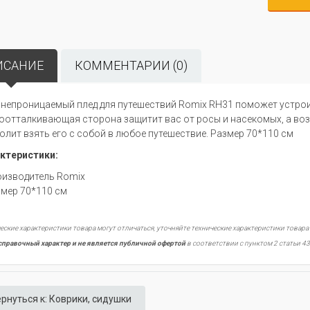
ИСАНИЕ
КОММЕНТАРИИ (0)
непроницаемый плед для путешествий Romix RH31 поможет устрои
оотталкивающая сторона защитит вас от росы и насекомых, а во
олит взять его с собой в любое путешествие. Размер 70*110 см
ктеристики:
оизводитель Romix
змер 70*110 см
еские характеристики товара могут отличаться, уточняйте технические характеристики товара
справочный характер и не является публичной офертой
в соответствии с пунктом 2 статьи 43
рнуться к: Коврики, сидушки