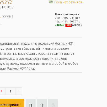
☺
Пока нет отзывов
01-01817
.
Цена при покупке:
сумма
2шт
-10%
743.58 р
.
10шт
-15%
702.27 р
>100шт
-20%
660.96 р
оницаемый плед для путешествий Romix RH31
устроить незабываемый пикник на свежем
 Влагоотталкивающая сторона защитит вас от
асекомых, а возможность свернуть плед в
ую сумочку позволит взять его с собой в любое
вие. Размер 70*110 см
+
-
ите вариант