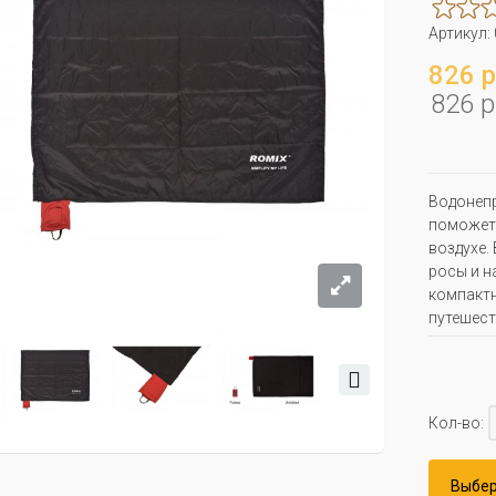
Артикул:
826 р
826 р
Водонепр
поможет 
воздухе.
росы и н
компактн
путешест
Кол-во:
Выбер