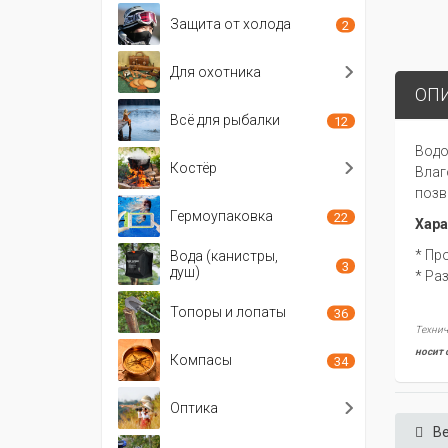
Защита от холода
2
Для охотника
ОП
Всё для рыбалки
12
Водо
Костёр
Влаг
позв
Гермоупаковка
22
Хара
* Пр
Вода (канистры,
3
душ)
* Ра
Топоры и лопаты
36
Технич
носит 
Компасы
34
Оптика
Ве