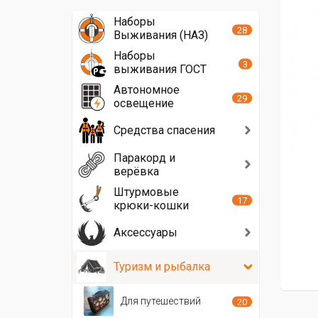
Наборы
28
Выживания (НАЗ)
Наборы
3
выживания ГОСТ
Автономное
29
освещение
Средства спасения
Паракорд и
верёвка
Штурмовые
17
крюки-кошки
Аксессуары
Туризм и рыбалка
Для путешествий
20