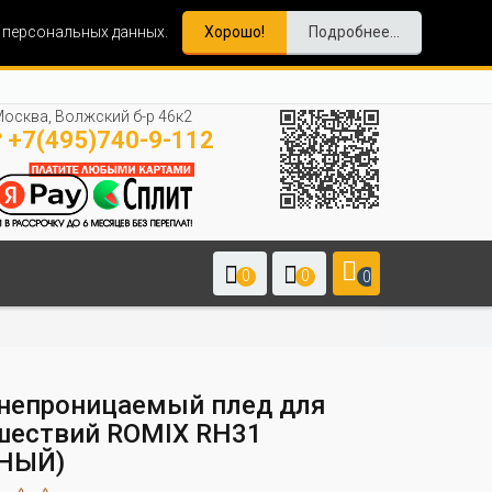
и персональных данных.
Хорошо!
Подробнее...
осква, Волжский б-р 46к2
+7(495)740-9-112
0
0
0
непроницаемый плед для
шествий ROMIX RH31
НЫЙ)