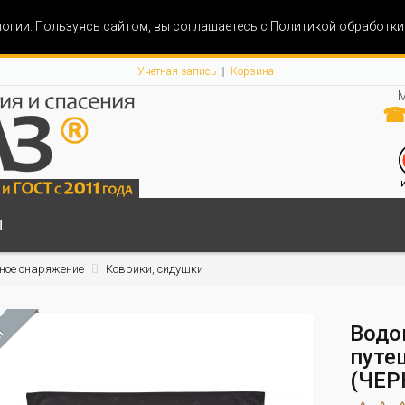
огии. Пользуясь сайтом, вы соглашаетесь с Политикой обработк
Учетная запись
Корзина
М
☎ 
Ы
ное снаряжение
Коврики, сидушки
Водо
М
путе
(ЧЕР