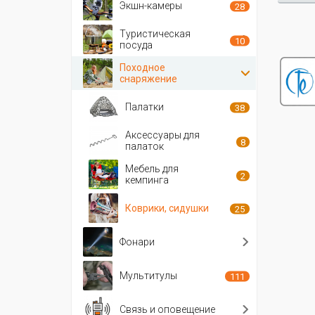
Экшн-камеры
28
Туристическая
10
посуда
Походное
снаряжение
Палатки
38
Аксессуары для
8
палаток
Мебель для
2
кемпинга
Коврики, сидушки
25
Фонари
Мультитулы
111
Связь и оповещение