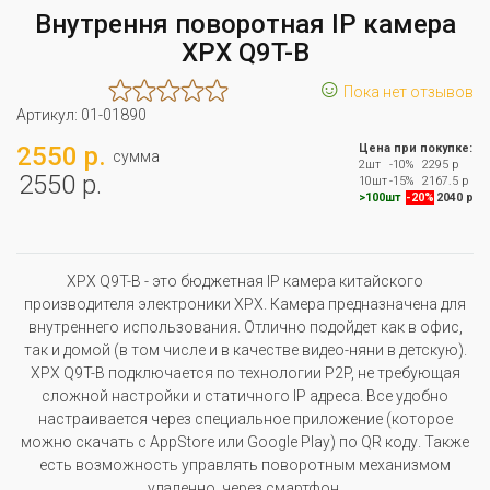
Внутрення поворотная IP камера
XPX Q9T-B
☺
Пока нет отзывов
Артикул:
01-01890
2550 р.
Цена при покупке:
сумма
2шт
-10%
2295 р
2550 р.
10шт
-15%
2167.5 р
>100шт
-20%
2040 р
XPX Q9T-B - это бюджетная IP камера китайского
производителя электроники XPX. Камера предназначена для
внутреннего использования. Отлично подойдет как в офис,
так и домой (в том числе и в качестве видео-няни в детскую).
XPX Q9T-B подключается по технологии P2P, не требующая
сложной настройки и статичного IP адреса. Все удобно
настраивается через специальное приложение (которое
можно скачать с AppStore или Google Play) по QR коду. Также
есть возможность управлять поворотным механизмом
удаленно, через смартфон.