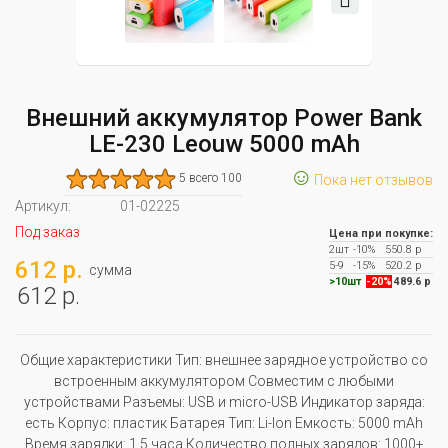
Внешний аккумулятор Power Bank
LE-230 Leouw 5000 mAh
☺
5 всего 100
Пока нет отзывов
Артикул:
01-02225
Под заказ
Цена при покупке:
2шт
-10%
550.8 р
612 р.
5-9
-15%
520.2 р
сумма
>10шт
-20%
489.6 р
612 р.
Общие характеристики Тип: внешнее зарядное устройство со
встроенным аккумулятором Совместим с любыми
устройствами Разъемы: USB и micro-USB Индикатор заряда:
есть Корпус: пластик Батарея Тип: Li-Ion Емкость: 5000 mAh
Время зарядки: 1,5 часа Количество полных зарядов: 1000+