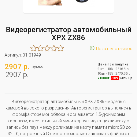
Видеорегистратор автомобильный
XPX ZX86
☺
Пока нет отзывов
Артикул:
01-01949
2907 р.
Цена при покупке:
сумма
2шт
-10%
2616.3 р
2907 р.
10шт
-15%
2470.95 р
>100шт
-20%
2325.6 р
Видеорегистратор автомобильный XPX ZX86 - модель с
камерой высокого разрешения. Авторегистратор выполнен в
формфакторе моноблока и оснащается 1.5-дюймовым
дисплеем, имеет стильный мини-корпус, ведет циклическую
запись без пауз между роликами на карту памяти microSD до
32 Гб, встроенный G-сенсор позволяет защищать файлы от