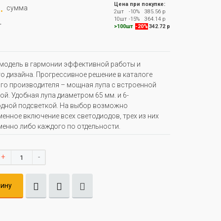
.
Цена при покупке:
сумма
2шт
-10%
385.56 р
.
10шт
-15%
364.14 р
>100шт
-20%
342.72 р
модель в гармонии эффективной работы и
о дизайна. Прогрессивное решение в каталоге
го производителя – мощная лупа с встроенной
ой. Удобная лупа диаметром 65 мм. и 6-
дной подсветкой. На выбор возможно
енное включение всех светодиодов, трех из них
енно либо каждого по отдельности.
+
-
зину