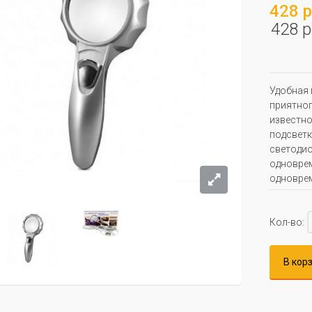
428 р
428 р
Удобная 
приятног
известно
подсветк
светодио
одноврем
одноврем
Кол-во:
В кор