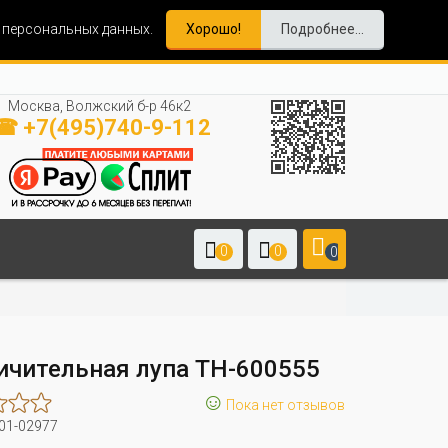
и персональных данных.
Хорошо!
Подробнее...
Москва, Волжский б-р 46к2
☎ +7(495)740-9-112
0
0
0
ичительная лупа ТН-600555
☺
Пока нет отзывов
01-02977