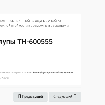
полняясь приятной на ощупь ручкой из
дежной стойкости к возможным расколам и
лупы ТН-600555
 на момент покупки и оплаты.
Вся информация на сайте о товарах
7 ГК РФ.
Предыдущий
Следующий