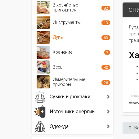
В хозяйстве
82
ОП
пригодится
Инструменты
13
Лупа
прор
Лупы
63
трещ
Хранение
Ха
7
Весы
40
Измерительные
26
приборы
Сумки и рюкзаки
Технич
носит 
Источники энергии
Одежда
Ве