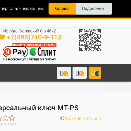
и персональных данных.
Хорошо!
Подробнее...
Москва, Волжский б-р 46к2
☎ +7(495)740-9-112
0
0
0
ерсальный ключ MT-PS
☺
Пока нет отзывов
01-04164