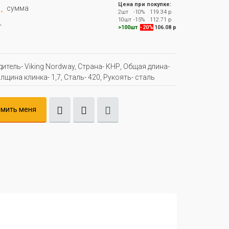
.
Цена при покупке:
сумма
2шт
-10%
119.34 р
.
10шт
-15%
112.71 р
>100шт
-20%
106.08 р
итель- Viking Nordway, Страна- КНР, Oбщая длина-
лщина клинка- 1,7, Сталь- 420, Рукоять- сталь
мить меня