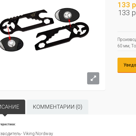
133 р
133 р
Производ
60 мм, То
Уведо
ИСАНИЕ
КОММЕНТАРИИ (0)
теристики:
зводитель- Viking Nordway