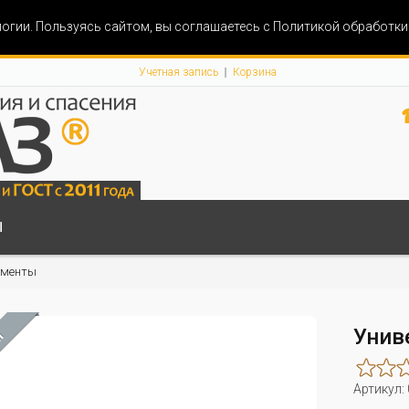
огии. Пользуясь сайтом, вы соглашаетесь с Политикой обработк
Учетная запись
Корзина
Ы
ументы
Унив
М
Артикул: