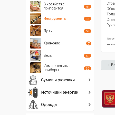
Стра
В хозяйстве
82
пригодится
Oбща
Толщ
Инструменты
13
Стал
Руко
Лупы
63
Технич
Хранение
7
носит 
Весы
40
Ве
Измерительные
26
приборы
Сумки и рюкзаки
Источники энергии
Одежда