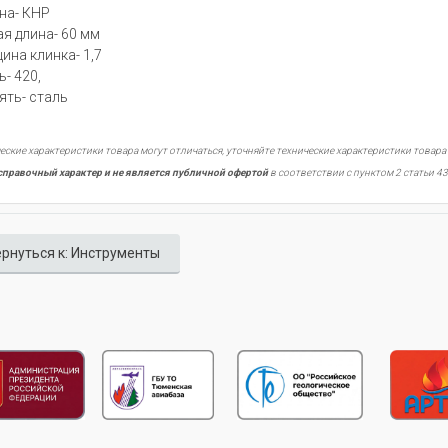
на- КНР
я длина- 60 мм
ина клинка- 1,7
ь- 420,
ять- сталь
еские характеристики товара могут отличаться, уточняйте технические характеристики товара
справочный характер и не является публичной офертой
в соответствии с пунктом 2 статьи 43
рнуться к: Инструменты