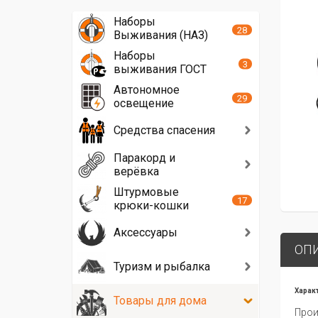
Наборы
28
Выживания (НАЗ)
Наборы
3
выживания ГОСТ
Автономное
29
освещение
Средства спасения
Паракорд и
верёвка
Штурмовые
17
крюки-кошки
Аксессуары
ОП
Туризм и рыбалка
Харак
Товары для дома
Прои