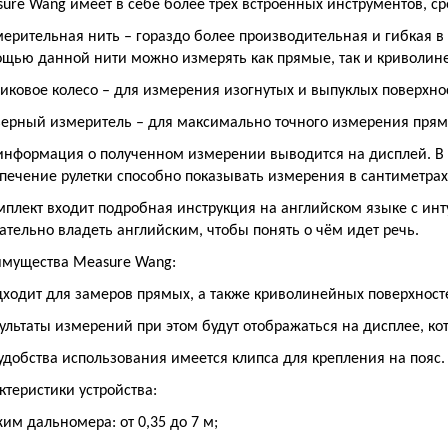
ure
Wang
имеет в себе более трёх встроенных инструментов, ср
мерительная нить – гораздо более производительная и гибкая в 
щью данной нити можно измерять как прямые, так и криволин
ликовое колесо – для измерения изогнутых и выпуклых поверхно
зерный измеритель – для максимально точного измерения прям
информация о полученном измерении выводится на дисплей. В
печение рулетки способно показывать измерения в сантиметрах
мплект входит подробная инструкция на английском языке с ин
ательно владеть английским, чтобы понять о чём идет речь.
имущества
Measure
Wang
:
дходит для замеров прямых, а также криволинейных поверхност
зультаты измерений при этом будут отображаться на дисплее, ко
удобства использования имеется клипса для крепления на пояс.
ктеристики устройства:
жим дальномера: от 0,35 до 7 м;