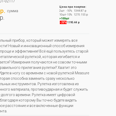
01-02117
Цена при покупке:
р.
сумма
2шт
-10%
1344.87 р
10шт
-15%
1270.155 р
р.
>100шт
-20%
1195.44 р
льный прибор, который может измерять все
сти! Новый и инновационный способ измерения
 проще и эффективнее! Всё ещё пользуетесь старой
еталлической рулеткой, которая изгибается и
ется? Измерения получаются не совсем точными
правильного прилегания рулетки? Хватит это
 Идите в ногу со временем с новой рулеткой Measure
торая способна заменить сразу несколько
льных инструментов. Рулетка изготовлена из
нного материала, противоударная и будет служить
е долгого времени. Рулетка имеет цифровой
 благодаря которому Вы точно будете видеть
ое расстояние и все включенные функции
нта.