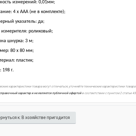
чность измерений: 0,01мм;
тание: 4 х ААА (не в комплекте);
зерный указатель: да;
п измерителя: роликовый;
ина шнурка: 3 м;
змер: 80 х 80 мм;
териал: пластик;
: 198 г.
еские характеристики товара могут отличаться, уточняйте технические характеристики товара
справочный характер и не является публичной офертой
в соответствии с пунктом 2 статьи 43
рнуться к: В хозяйстве пригодится