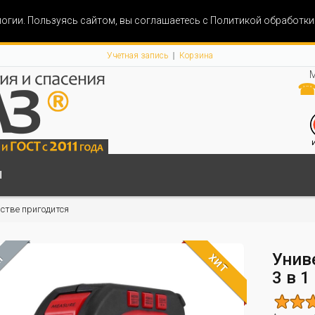
огии. Пользуясь сайтом, вы соглашаетесь с Политикой обработк
Учетная запись
Корзина
М
☎ 
Ы
йстве пригодится
Унив
ХИТ
М
3 в 1