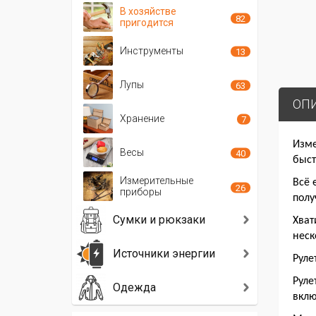
В хозяйстве
82
пригодится
Инструменты
13
Лупы
63
ОП
Хранение
7
Изме
Весы
40
быст
Измерительные
Всё 
26
приборы
полу
Сумки и рюкзаки
Хват
неск
Источники энергии
Руле
Руле
Одежда
вклю