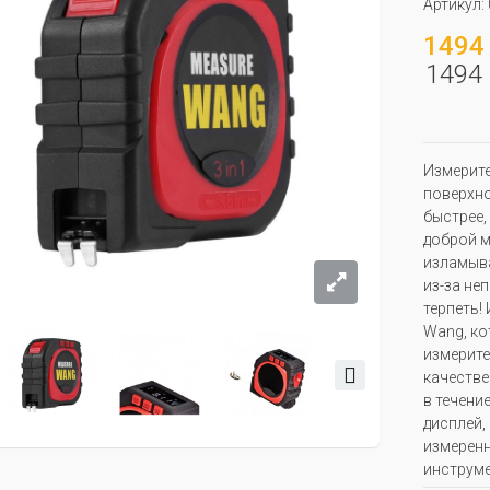
Артикул:
1494 
1494 
Измерите
поверхно
быстрее,
доброй м
изламыва
из-за не
терпеть!
Wang, ко
измерите
качестве
в течени
дисплей,
измеренн
инструме