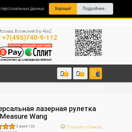
и персональных данных.
Хорошо!
Подробнее...
осква, Волжский б-р 46к2
+7(495)740-9-112
0
0
0
ерсальная лазерная рулетка
 Measure Wang
☺
5 всего 100
Пока нет отзывов