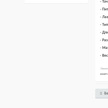
- То
- Пи
- Ла
- Ти
- Дл
- Ра
- Ма
- Вес
Технич
носит 
Ве