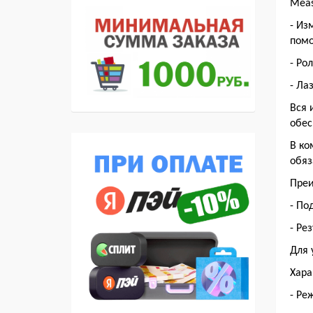
Meas
- Из
помо
- Ро
- Ла
Вся 
обес
В ко
обяз
Пре
- По
- Ре
Для 
Хара
- Ре