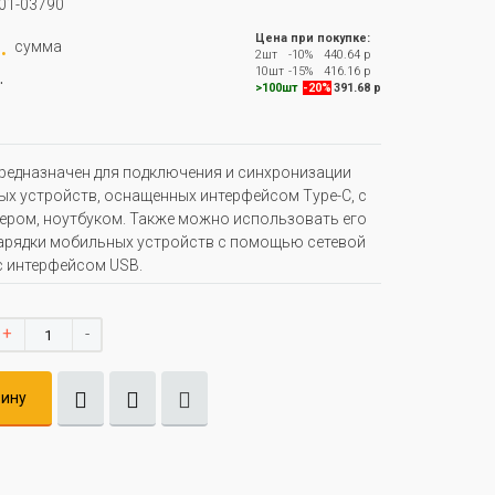
01-03790
.
Цена при покупке:
сумма
2шт
-10%
440.64 р
.
10шт
-15%
416.16 р
>100шт
-20%
391.68 р
редназначен для подключения и синхронизации
х устройств, оснащенных интерфейсом Type-C, с
ром, ноутбуком. Также можно использовать его
арядки мобильных устройств с помощью сетевой
с интерфейсом USB.
+
-
зину