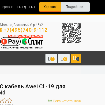
и персональных данных.
Хорошо!
Подробнее...
Москва, Волжский б-р 46к2
 +7(495)740-9-112
0
0
0
C кабель Awei CL-19 для
id
☺
Пока нет отзывов