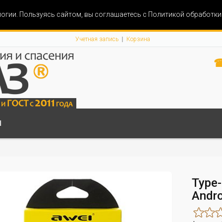
огии. Пользуясь сайтом, вы соглашаетесь с Политикой обработк
Учетная запись
Корзина
☎
Ы
Type-
Andro