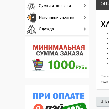
ОП
Сумки и рюкзаки
Источники энергии
Х
Одежда
Технич
носит 
Ве