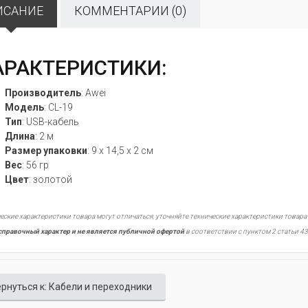
ИСАНИЕ
КОММЕНТАРИИ (0)
АРАКТЕРИСТИКИ:
Производитель
: Awei
Модель
:
CL-19
Тип
: USB-кабель
Длина
: 2 м
Размер упаковки
:
9 х 14,5 х 2
см
Вес
: 56 гр
Цвет
:
золотой
еские характеристики товара могут отличаться, уточняйте технические характеристики товара
справочный характер и не является публичной офертой
в соответствии с пунктом 2 статьи 43
рнуться к: Кабели и переходники