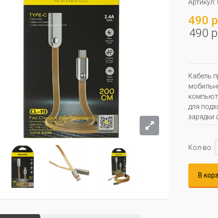
Артикул:
490 р
490 р
Кабель п
мобильны
компьюте
для подз
зарядки 
Кол-во:
В кор