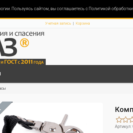
огии. Пользуясь сайтом, вы соглашаетесь с Политикой обработк
Учетная запись
Корзина
Ы
асы
Комп
М
Артикул: