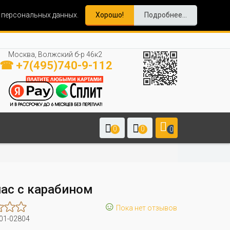
и персональных данных.
Хорошо!
Подробнее...
Москва, Волжский б-р 46к2
☎ +7(495)740-9-112
0
0
0
ас с карабином
☺
Пока нет отзывов
01-02804