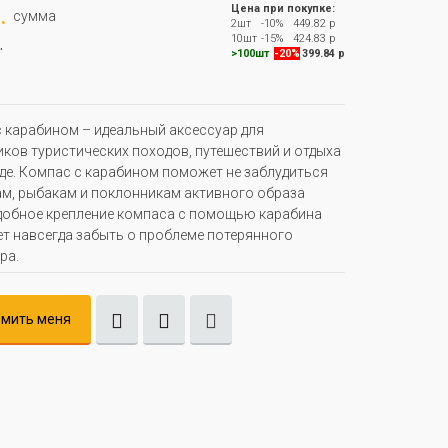
.
Цена при покупке:
сумма
2шт
-10%
449.82 р
.
10шт
-15%
424.83 р
>100шт
-20%
399.84 р
 карабином – идеальный аксессуар для
ков туристических походов, путешествий и отдыха
де. Компас с карабином поможет не заблудиться
м, рыбакам и поклонникам активного образа
добное крепление компаса с помощью карабина
т навсегда забыть о проблеме потерянного
ра.
мить меня