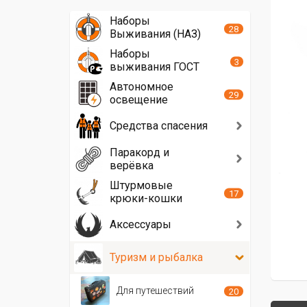
Наборы
28
Выживания (НАЗ)
Наборы
3
выживания ГОСТ
Автономное
29
освещение
Средства спасения
Паракорд и
верёвка
Штурмовые
17
крюки-кошки
Аксессуары
Туризм и рыбалка
Для путешествий
20