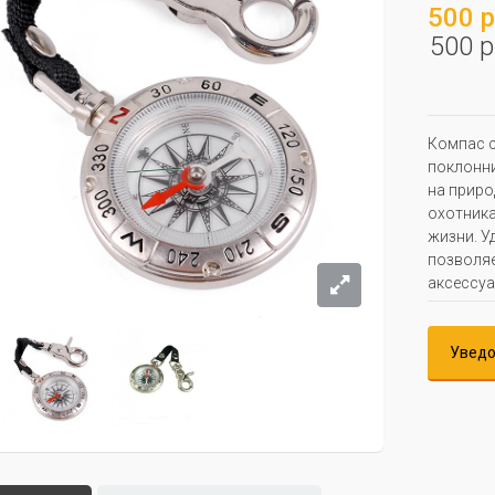
500 р
500 р
Компас с
поклонни
на приро
охотника
жизни. У
позволяе
аксессуа
Уведо