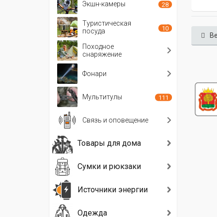
Экшн-камеры
28
Туристическая
10
посуда
Ве
Походное
снаряжение
Фонари
Мультитулы
111
Связь и оповещение
Товары для дома
Сумки и рюкзаки
Источники энергии
Одежда