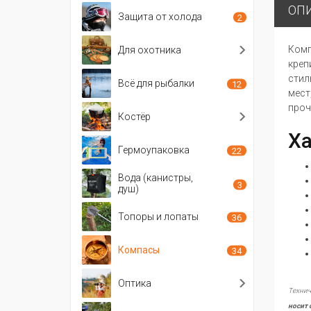
ОП
Защита от холода
2
Комп
Для охотника
креп
стил
Всё для рыбалки
12
мест
проч
Костёр
Ха
Гермоупаковка
22
Вода (канистры,
3
душ)
Топоры и лопаты
36
Компасы
34
Оптика
Технич
носит 