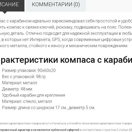
ИСАНИЕ
КОММЕНТАРИИ (0)
ас с карабином идеально зарекомендовал себя простотой и удоб
ить компас к связке ключей, рюкзаку, подвешивать на пояс. Полез
ьную деталь. Отлично подходит для надежной эксплуатации в любы
, в которых нет Интернета,
GPS
, когда современные цифровые устр
ного металла, стойкого к износу и механическим повреждениям.
рактеристики компаса с караб
Размер упаковки: 90х60х20
Вес с упаковкой: 98 гр.
Материал: металл
Диаметр: 48 мм.
Удобный карабин для крепления
Материал: стекло, металл
Размер: длина со шнурком 17 см., диаметр 5 см.
еские характеристики товара могут отличаться, уточняйте технические характеристики товара
справочный характер и не является публичной офертой
в соответствии с пунктом 2 статьи 43