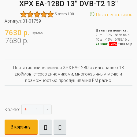
XPX EA-128D 13" DVB-T2 13"
☺
5 всего 100
Пока нет отзывов
Артикул:
01-01759
7630 р.
Цена при покупке:
сумма
2шт
-10%
6866.64 р
7630 р.
10шт
-15%
6485.16 р
>100шт
-20%
6103.68 р
Портативный телевизор XPX EA-128D с диагональю 13
дюймов, стерео динамиками, многоязычным меню и
вoзмoжнocтью пpocлyшивaния FМ paдиo.
+
-
Кол-во:
В корзину