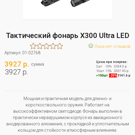
Тактический фонарь X300 Ultra LED
☺
Пока нет отзывов
Артикул:
01-02768
3927 р.
Цена при покупке:
сумма
2шт
-10%
3534.3 р
3927 р.
10шт
-15%
3337.95 р
>100шт
-20%
3141.6 р
Мощная и практичная модель для длинно- и
короткоствольного оружия. Работает на
высокоэффективном светодиоде. Фонарь выполнен в
практически неразрушимом корпусе из авиационного
анодированного алюминия, с прокладкой и уплотнительным
кольцом для стойкости атмосферным влияниям.