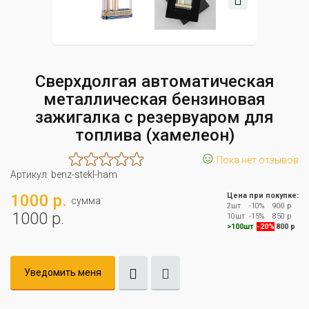
Сверхдолгая автоматическая
металлическая бензиновая
зажигалка с резервуаром для
топлива (хамелеон)
☺
Пока нет отзывов
Артикул:
benz-stekl-ham
1000 р.
Цена при покупке:
сумма
2шт
-10%
900 р
1000 р.
10шт
-15%
850 р
>100шт
-20%
800 р
Уведомить меня