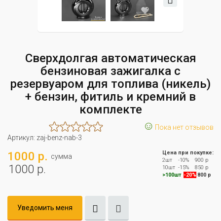
Сверхдолгая автоматическая
бензиновая зажигалка с
резервуаром для топлива (никель)
+ бензин, фитиль и кремний в
комплекте
☺
Пока нет отзывов
Артикул:
zaj-benz-nab-3
1000 р.
Цена при покупке:
сумма
2шт
-10%
900 р
1000 р.
10шт
-15%
850 р
>100шт
-20%
800 р
Уведомить меня