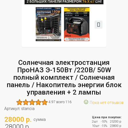
Солнечная электростанция
ПроНАЗ Э-150Вт /220В/ 50W
полный комплект / Солнечная
панель / Накопитель энергии блок
управления + 2 лампы
☺
4.97 всего 116
Пока нет отзывов
Артикул:
stancia
28000 р.
Цена при покупке:
сумма
2шт
-10%
25200 р
28000 р.
10шт
-15%
23800 р