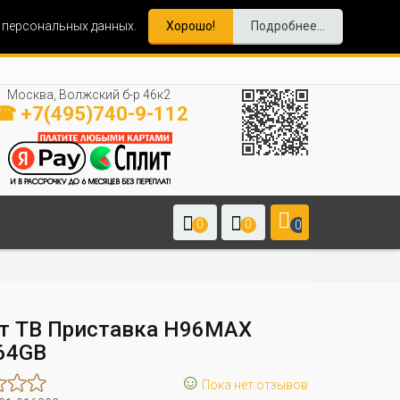
и персональных данных.
Хорошо!
Подробнее...
Москва, Волжский б-р 46к2
☎ +7(495)740-9-112
0
0
0
т ТВ Приставка H96MAX
64GB
☺
Пока нет отзывов