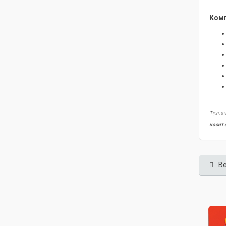
Комп
Технич
носит 
Ве