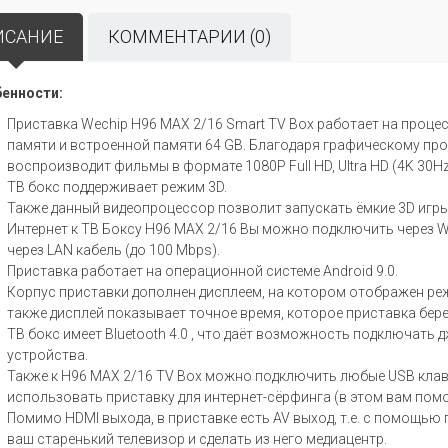
ИСАНИЕ
КОММЕНТАРИИ (0)
енности:
Приставка Wechip H96 MAX 2/16 Smart TV Box работает на проце
памяти и встроенной памяти 64 GB. Благодаря графическому про
воспроизводит фильмы в формате 1080P Full HD, Ultra HD (4K 30Hz
ТВ бокс поддерживает режим 3D.
Также данный видеопроцессор позволит запускать ёмкие 3D игры
Интернет к ТВ Боксу H96 MAX 2/16 Вы можно подключить через Wi
через LAN кабель (до 100 Mbps).
Приставка работает на операционной системе Android 9.0.
Корпус приставки дополнен дисплеем, на котором отображен режи
также дисплей показывает точное время, которое приставка берет
ТВ бокс имеет Bluetooth 4.0 , что даёт возможность подключать 
устройства.
Также к H96 MAX 2/16 TV Box можно подключить любые USB кла
использовать приставку для интернет-сёрфинга (в этом вам помо
Помимо HDMI выхода, в приставке есть AV выход, т.е. с помощь
ваш старенький телевизор и сделать из него медиацентр.