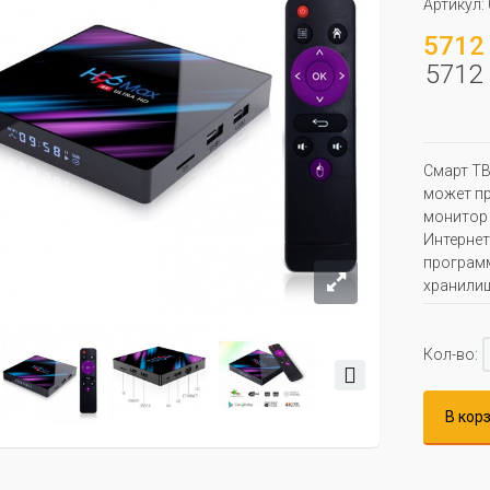
Артикул:
5712 
5712 
Смарт ТВ
может пр
монитор 
Интернет
программ
хранилищ
Кол-во:
В кор