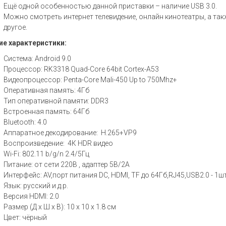
Ещё одной особенностью данной приставки – наличие USB 3.0.
Можно смотреть интернет телевидение, онлайн кинотеатры, а так
другое.
е характеристики:
Система: Android 9.0
Процессор: RK3318 Quad-Core 64bit Cortex-A53
Видеопроцессор: Penta-Core Mali-450 Up to 750Mhz+
Оперативная память: 4Гб
Тип оперативной памяти: DDR3
Встроенная память: 64Гб
Bluetooth: 4.0
Аппаратное декодирование: H.265+VP9
Воспроизведение: 4К HDR видео
Wi-Fi: 802.11 b/g/n 2.4/5Гц
Питание: от сети 220В , адаптер 5В/2А
Интерфейс: AV,порт питания DC, HDMI, TF до 64Гб,RJ45,USB2.0 - 1шт
Язык: русский и д.р.
Версия HDMI: 2.0
Размер (Д х Ш х В): 10 x 10 x 1.8 см
Цвет: чёрный