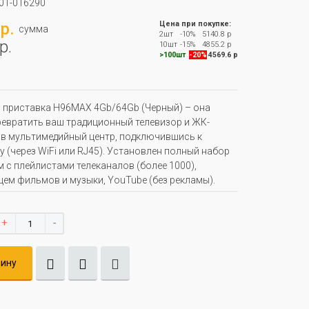
01-016290
р.
Цена при покупке:
сумма
2шт
-10%
5140.8 р
р.
10шт
-15%
4855.2 р
>100шт
-20%
4569.6 р
 приставка H96MAX 4Gb/64Gb (Черный) – она
евратить ваш традиционный телевизор и ЖК-
в мультимедийный центр, подключившись к
у (через WiFi или RJ45). Установлен полный набор
 с плейлистами телеканалов (более 1000),
ем фильмов и музыки, YouTube (без рекламы).
+
-
зину