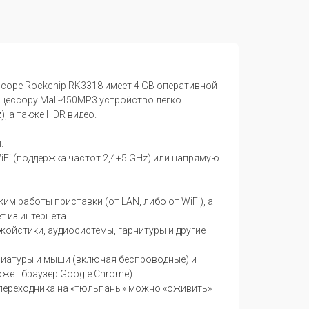
ссоре Rockchip RK3318 имеет 4 GB оперативной
цессору Mali-450MP3 устройство легко
), а также HDR видео.
.
Fi (поддержка частот 2,4+5 GHz) или напрямую
м работы приставки (от LAN, либо от WiFi), а
 из интернета.
джойстики, аудиосистемы, гарнитуры и другие
виатуры и мыши (включая беспроводные) и
жет браузер Google Chrome).
ю переходника на «тюльпаны» можно «оживить»