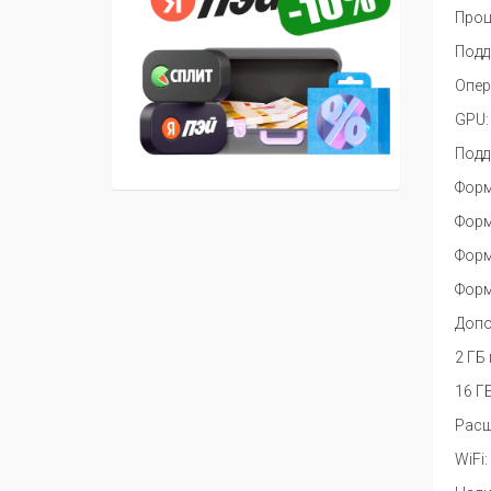
Проц
Подд
Опер
GPU:
Подд
Форм
Форм
Форм
Форм
Допо
2 ГБ
16 Г
Расш
WiFi