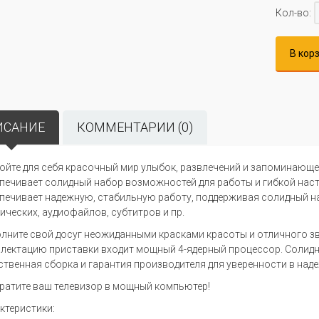
Кол-во:
В кор
ИСАНИЕ
КОММЕНТАРИИ (0)
ойте для себя красочный мир улыбок, развлечений и запоминающе
печивает солидный набор возможностей для работы и гибкой нас
печивает надежную, стабильную работу, поддерживая солидный н
ических, аудиофайлов, субтитров и пр.
лните свой досуг неожиданными красками красоты и отличного з
лектацию приставки входит мощный 4-ядерный процессор. Солидн
ственная сборка и гарантия производителя для уверенности в на
ратите ваш телевизор в мощный компьютер!
ктеристики: