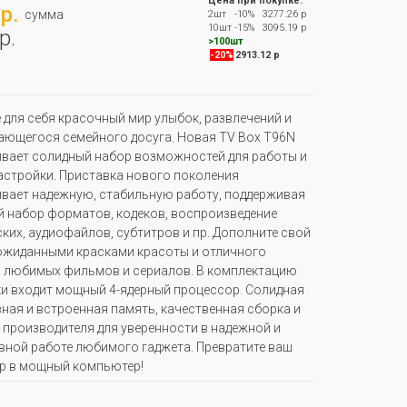
Цена при покупке:
р.
сумма
2шт
-10%
3277.26 р
10шт
-15%
3095.19 р
р.
>100шт
-20%
2913.12 р
 для себя красочный мир улыбок, развлечений и
ющегося семейного досуга. Новая TV Box T96N
вает солидный набор возможностей для работы и
астройки. Приставка нового поколения
вает надежную, стабильную работу, поддерживая
 набор форматов, кодеков, воспроизведение
ких, аудиофайлов, субтитров и пр. Дополните свой
ожиданными красками красоты и отличного
 любимых фильмов и сериалов. В комплектацию
и входит мощный 4-ядерный процессор. Солидная
ная и встроенная память, качественная сборка и
 производителя для уверенности в надежной и
ной работе любимого гаджета. Превратите ваш
р в мощный компьютер!