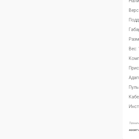
Нали
Верс
Подд
Габа
Разм
Вес: 
Комп
Прис
Адап
Пуль
Кабе
Инст
Технич
носит 