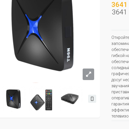
3641 
3641 
Откройте
запомина
обеспечи
гибкой н
обеспечи
солидный
графичес
досуг не
звучания
приставк
оператив
гарантия
эффектив
телевизо