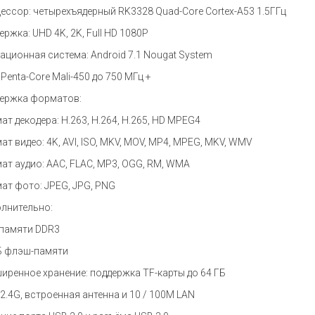
ессор: четырехъядерный RK3328 Quad-Core Cortex-A53 1.5ГГц
ержка: UHD 4K, 2K, Full HD 1080P
ационная система
: Android 7.1 Nougat System
 Penta-Core Mali-450
до
750
МГц
+
ержка форматов:
ат декодера: H.263, H.264, H.265, HD MPEG4
ат видео: 4K, AVI, ISO, MKV, MOV, MP4, MPEG, MKV, WMV
ат аудио: AAC, FLAC, MP3, OGG, RM, WMA
ат фото: JPEG, JPG, PNG
лнительно:
 памяти DDR3
Б флэш-памяти
иренное хранение: поддержка TF-карты до 64 ГБ
: 2.4G, встроенная антенна и 10 / 100M LAN