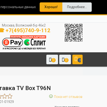
и персональных данных.
Хорошо!
Подробнее...
Москва, Волжский б-р 46к2
☎ +7(495)740-9-112
0
0
0
тавка TV Box T96N
☺
Пока нет отзывов
01-01929