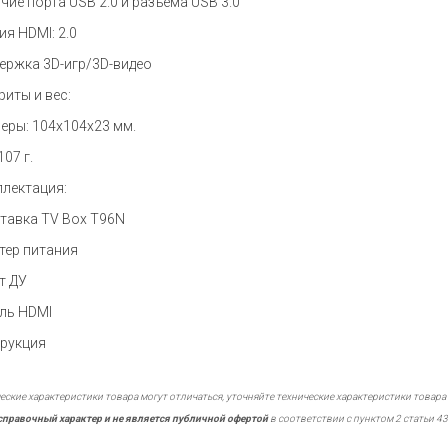
чие порта USB 2.0 и разъёма USB 3.0
ия HDMI: 2.0
ержка 3D-игр/3D-видео
риты и вес:
еры: 104x104x23 мм.
107 г.
лектация:
тавка TV Box T96N
тер питания
т ДУ
ль HDMI
рукция
еские характеристики товара могут отличаться, уточняйте технические характеристики товара
справочный характер и не является публичной офертой
в соответствии с пунктом 2 статьи 43