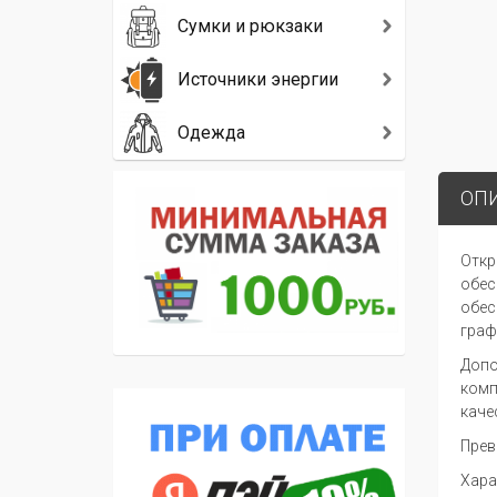
Сумки и рюкзаки
Источники энергии
Одежда
ОП
Откр
обес
обес
граф
Допо
комп
каче
Прев
Хара