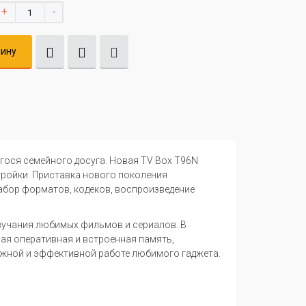
+
-
зину
гося семейного досуга. Новая TV Box T96N
тройки. Приставка нового поколения
абор форматов, кодеков, воспроизведение
вучания любимых фильмов и сериалов. В
ая оперативная и встроенная память,
дежной и эффективной работе любимого гаджета.