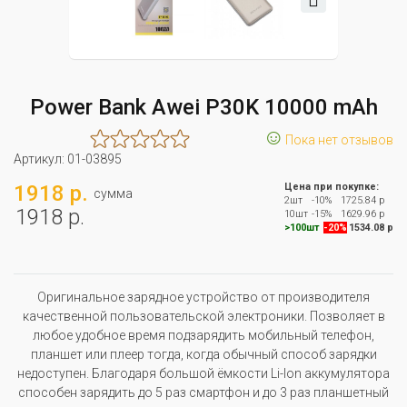
Power Bank Awei P30K 10000 mAh
☺
Пока нет отзывов
Артикул:
01-03895
1918 р.
Цена при покупке:
сумма
2шт
-10%
1725.84 р
1918 р.
10шт
-15%
1629.96 р
>100шт
-20%
1534.08 р
Оригинальное зарядное устройство от производителя
качественной пользовательской электроники. Позволяет в
любое удобное время подзарядить мобильный телефон,
планшет или плеер тогда, когда обычный способ зарядки
недоступен. Благодаря большой ёмкости Li-Ion аккумулятора
способен зарядить до 5 раз смартфон и до 3 раз планшетный