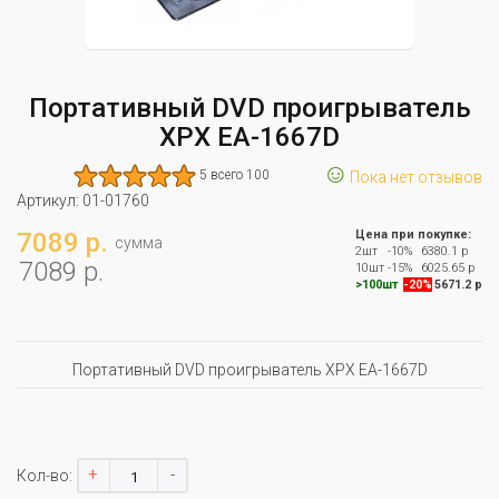
Портативный DVD проигрыватель
XPX EA-1667D
☺
5 всего 100
Пока нет отзывов
Артикул:
01-01760
7089 р.
Цена при покупке:
сумма
2шт
-10%
6380.1 р
7089 р.
10шт
-15%
6025.65 р
>100шт
-20%
5671.2 р
Портативный DVD проигрыватель XPX EA-1667D
+
-
Кол-во: