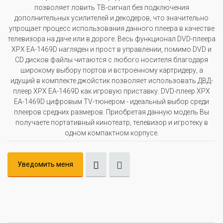
позволяет ловить ТВ-сигнал без подключения
дополнительных усилителей и декодеров, что значительно
упрощает процесс использования данного плеера в качестве
телевизора на даче или в дороге. Весь функционал DVD-плеера
XPX EA-1469D нагляден и прост в управлении, помимо DVD и
CD дисков файлы читаются с любого носителя благодаря
широкому выбору портов и встроенному картридеру, а
идущий в комплекте джойстик позволяет использовать ДВД-
плеер XPX EA-1469D как игровую приставку. DVD-плеер XPX
EA-1469D цифровым TV-тюнером - идеальный выбор среди
плееров средних размеров. Приобретая данную модель Вы
получаете портативный кинотеатр, телевизор и игротеку в
одном компактном корпусе.
Уведомить меня