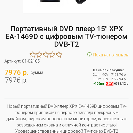
Портативный DVD плеер 15" XPX
EA-1469D с цифровым TV-тюнером
DVB-T2
☺
Пока нет отзывов
Артикул:
01-02105
7976 р.
Цена при покупке:
сумма
2шт
-10%
7178.76 р
7976 р.
10шт
-15%
6779.94 р
>100шт
-20%
6381.12 р
Новый портативный DVD-плеер XPX EA-1469D цифровым TV-
тюнером привлекает с первого взгляда прекрасным
дизайном, широким поворотным монитором, качественным
разрешением экрана и отличной контрастностью!
Усовершенствованный цифровой TV-тюнер DVB-T2