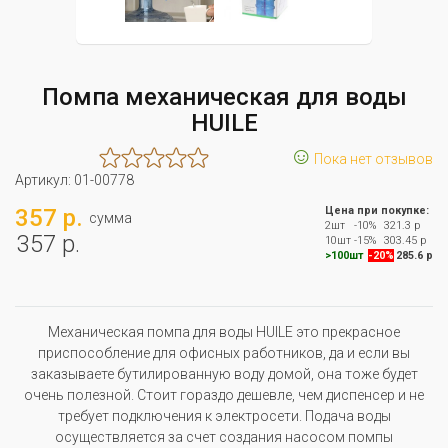
Помпа механическая для воды
HUILE
☺
Пока нет отзывов
Артикул:
01-00778
357 р.
Цена при покупке:
сумма
2шт
-10%
321.3 р
357 р.
10шт
-15%
303.45 р
>100шт
-20%
285.6 р
Механическая помпа для воды HUILE это прекрасное
приспособление для офисных работников, да и если вы
заказываете бутилированную воду домой, она тоже будет
очень полезной. Стоит гораздо дешевле, чем диспенсер и не
требует подключения к электросети. Подача воды
осуществляется за счет создания насосом помпы