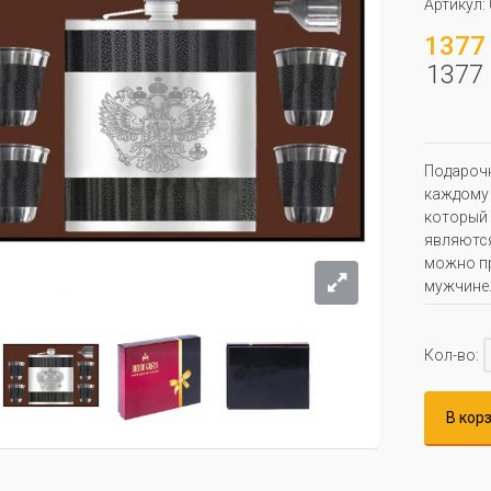
Артикул:
1377 
1377 
Подарочн
каждому 
который 
являются
можно пр
мужчине
Кол-во:
В кор