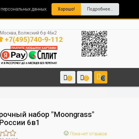
и персональных данных.
Хорошо!
Подробнее...
Москва, Волжский б-р 46к2
 +7(495)740-9-112
0
0
0
рочный набор "Moongrass"
 России 6в1
☺
Пока нет отзывов