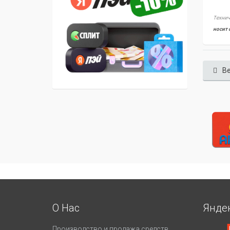
Технич
носит 
Ве
О Нас
Янде
Производство и продажа средств