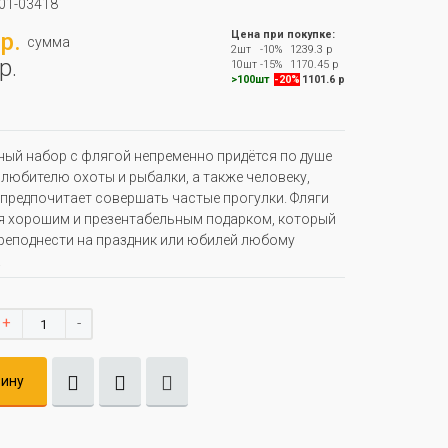
01-03418
р.
Цена при покупке:
сумма
2шт
-10%
1239.3 р
р.
10шт
-15%
1170.45 р
>100шт
-20%
1101.6 р
ый набор с флягой непременно придётся по душе
любителю охоты и рыбалки, а также человеку,
предпочитает совершать частые прогулки. Фляги
 хорошим и презентабельным подарком, который
еподнести на праздник или юбилей любому
.
+
-
зину