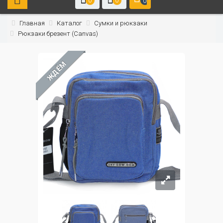
0
0
0
Главная
Каталог
Сумки и рюкзаки
Рюкзаки брезент (Canvas)
ЖДЁМ