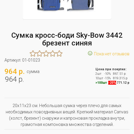
Сумка кросс-боди Sky-Bow 3442
брезент синяя
☺
Пока нет отзывов
Артикул:
01-01023
964 р.
Цена при покупке:
сумма
2шт
-10%
867.51 р
964 р.
10шт
-15%
819.315 р
>100шт
-20%
771.12 р
20x11x23 см. Небольшая сумка через плечо для самых
необходимых повседневных вещей. Крепкий материал Canvas
(холст, брезент) снаружи и капроновая прокладка внутри,
грамотная компоновка множества отделений.