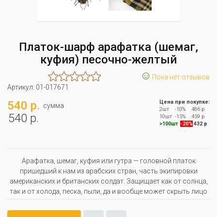
Платок-шарф арафатка (шемаг,
куфия) песочно-желтый
☺
Пока нет отзывов
Артикул:
01-017671
540 р.
Цена при покупке:
сумма
2шт
-10%
486 р
540 р.
10шт
-15%
459 р
>100шт
-20%
432 р
Арафатка, шемаг, куфия или гутра — головной платок
пришедший к нам из арабских стран, часть экипировки
американских и британских солдат. Защищает как от солнца,
так и от холода, песка, пыли, да и вообще может скрыть лицо