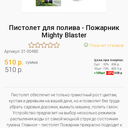
Пистолет для полива - Пожарник
Mighty Blaster
☺
Пока нет отзывов
Артикул:
01-00480
510 р.
Цена при покупке:
сумма
2шт
-10%
459 р
510 р.
10шт
-15%
433.5 р
>100шт
-20%
408 р
Пистолет обеспечит не только грамотный рост цветам,
кустам и деревьям на вашей даче, но и позволит без труда
убрать садовые дорожки, вымыть машину, полить газон.
Устройство предлагает на выбор несколько режимов
распыления воды от самой мощной струи до состояния
тумана. Главное – пистолет Пожарник прекрасно подходит к