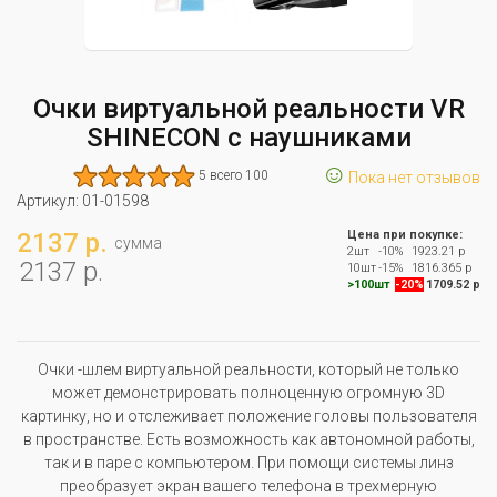
Очки виртуальной реальности VR
SHINECON с наушниками
☺
5 всего 100
Пока нет отзывов
Артикул:
01-01598
2137 р.
Цена при покупке:
сумма
2шт
-10%
1923.21 р
2137 р.
10шт
-15%
1816.365 р
>100шт
-20%
1709.52 р
Очки -шлем виртуальной реальности, который не только
может демонстрировать полноценную огромную 3D
картинку, но и отслеживает положение головы пользователя
в пространстве. Есть возможность как автономной работы,
так и в паре с компьютером. При помощи системы линз
преобразует экран вашего телефона в трехмерную