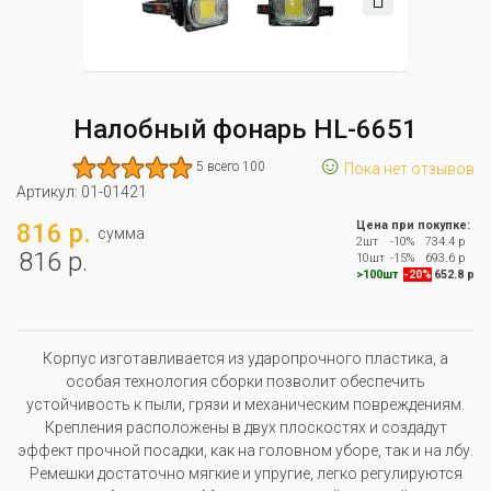
Налобный фонарь HL-6651
☺
5 всего 100
Пока нет отзывов
Артикул:
01-01421
816 р.
Цена при покупке:
сумма
2шт
-10%
734.4 р
816 р.
10шт
-15%
693.6 р
>100шт
-20%
652.8 р
Корпус изготавливается из ударопрочного пластика, а
особая технология сборки позволит обеспечить
устойчивость к пыли, грязи и механическим повреждениям.
Крепления расположены в двух плоскостях и создадут
эффект прочной посадки, как на головном уборе, так и на лбу.
Ремешки достаточно мягкие и упругие, легко регулируются