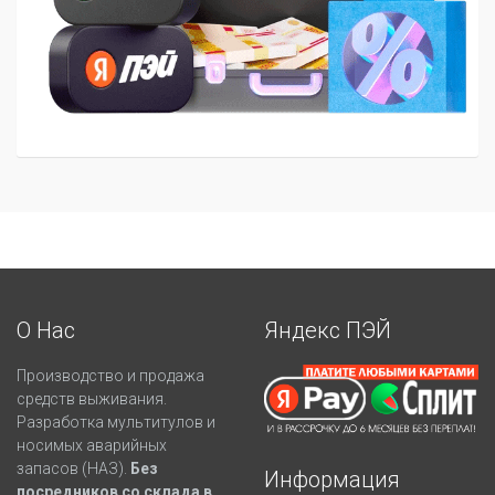
О Нас
Яндекс ПЭЙ
Производство и продажа
средств выживания.
Разработка мультитулов и
носимых аварийных
запасов (НАЗ).
Без
Информация
посредников со склада в