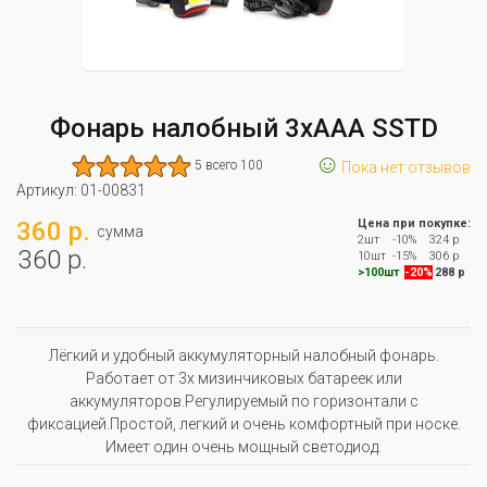
Фонарь налобный 3хААА SSTD
☺
5 всего 100
Пока нет отзывов
Артикул:
01-00831
360 р.
Цена при покупке:
сумма
2шт
-10%
324 р
360 р.
10шт
-15%
306 р
>100шт
-20%
288 р
Лёгкий и удобный аккумуляторный налобный фонарь.
Работает от 3х мизинчиковых батареек или
аккумуляторов.Регулируемый по горизонтали с
фиксацией.Простой, легкий и очень комфортный при носке.
Имеет один очень мощный светодиод.