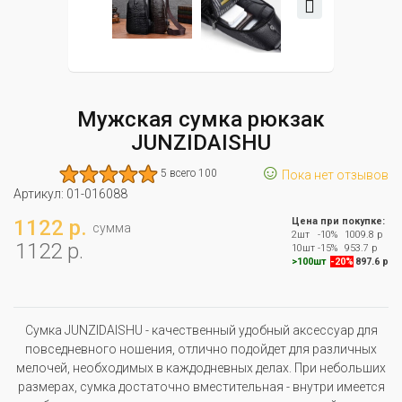
Мужская сумка рюкзак
JUNZIDAISHU
☺
5 всего 100
Пока нет отзывов
Артикул:
01-016088
1122 р.
Цена при покупке:
сумма
2шт
-10%
1009.8 р
1122 р.
10шт
-15%
953.7 р
>100шт
-20%
897.6 р
Сумка JUNZIDAISHU - качественный удобный аксессуар для
повседневного ношения, отлично подойдет для различных
мелочей, необходимых в каждодневных делах. При небольших
размерах, сумка достаточно вместительная - внутри имеется