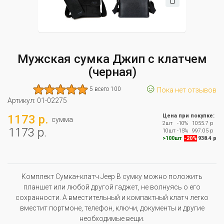
Мужская сумка Джип с клатчем
(черная)
☺
5 всего 100
Пока нет отзывов
Артикул:
01-02275
1173 р.
Цена при покупке:
сумма
2шт
-10%
1055.7 р
1173 р.
10шт
-15%
997.05 р
>100шт
-20%
938.4 р
Комплект Сумка+клатч Jeep В сумку можно положить
планшет или любой другой гаджет, не волнуясь о его
сохранности. А вместительный и компактный клатч легко
вместит портмоне, телефон, ключи, документы и другие
необходимые вещи.